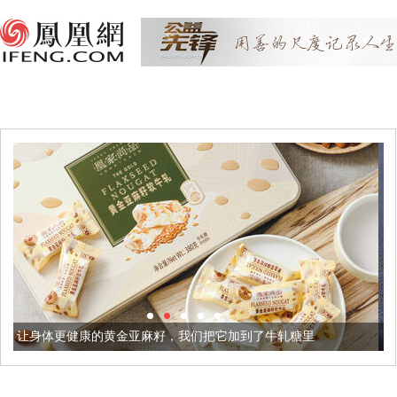
金亚麻籽，我们把它加到了牛轧糖里
被列入佛家七宝的它到