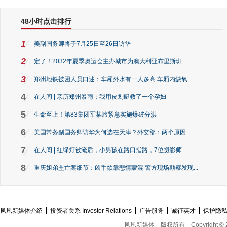
48小时点击排行
1
美副国务卿将于7月25日至26日访华
2
定了！2032年夏季奥运会主办城市为澳大利亚布里斯班
3
郑州地铁被困人员口述：车厢外水有一人多高 车厢内缺氧
4
在人间 | 亲历郑州暴雨：我用皮划艇救了一个孕妇
5
生命至上！第83集团军某旅紧急实施爆破分洪
6
美国常务副国务卿访华为何选在天津？外交部：两个原因
7
在人间 | 红绿灯被淹后，小男孩在路口指路，7位摄影师...
8
重庆姐弟坠亡案细节：凶手欲靠悲情蒙混 警方现场勘察发现...
凤凰新媒体介绍
投资者关系 Investor Relations
广告服务
诚征英才
保护隐
凤凰新媒体
版权所有
Copyright © 