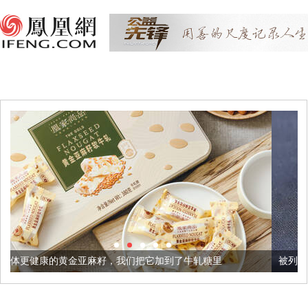
麻籽，我们把它加到了牛轧糖里
被列入佛家七宝的它到底有