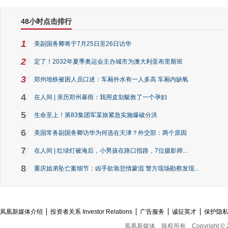
48小时点击排行
1
美副国务卿将于7月25日至26日访华
2
定了！2032年夏季奥运会主办城市为澳大利亚布里斯班
3
郑州地铁被困人员口述：车厢外水有一人多高 车厢内缺氧
4
在人间 | 亲历郑州暴雨：我用皮划艇救了一个孕妇
5
生命至上！第83集团军某旅紧急实施爆破分洪
6
美国常务副国务卿访华为何选在天津？外交部：两个原因
7
在人间 | 红绿灯被淹后，小男孩在路口指路，7位摄影师...
8
重庆姐弟坠亡案细节：凶手欲靠悲情蒙混 警方现场勘察发现...
凤凰新媒体介绍
投资者关系 Investor Relations
广告服务
诚征英才
保护隐
凤凰新媒体
版权所有
Copyright © 