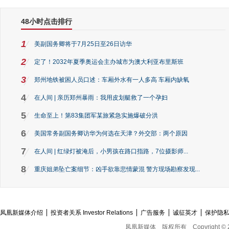
48小时点击排行
1
美副国务卿将于7月25日至26日访华
2
定了！2032年夏季奥运会主办城市为澳大利亚布里斯班
3
郑州地铁被困人员口述：车厢外水有一人多高 车厢内缺氧
4
在人间 | 亲历郑州暴雨：我用皮划艇救了一个孕妇
5
生命至上！第83集团军某旅紧急实施爆破分洪
6
美国常务副国务卿访华为何选在天津？外交部：两个原因
7
在人间 | 红绿灯被淹后，小男孩在路口指路，7位摄影师...
8
重庆姐弟坠亡案细节：凶手欲靠悲情蒙混 警方现场勘察发现...
凤凰新媒体介绍
投资者关系 Investor Relations
广告服务
诚征英才
保护隐
凤凰新媒体
版权所有
Copyright © 