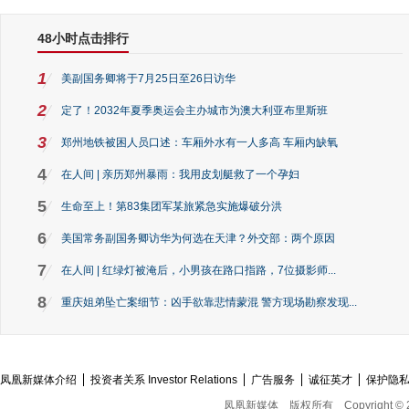
48小时点击排行
1
美副国务卿将于7月25日至26日访华
2
定了！2032年夏季奥运会主办城市为澳大利亚布里斯班
3
郑州地铁被困人员口述：车厢外水有一人多高 车厢内缺氧
4
在人间 | 亲历郑州暴雨：我用皮划艇救了一个孕妇
5
生命至上！第83集团军某旅紧急实施爆破分洪
6
美国常务副国务卿访华为何选在天津？外交部：两个原因
7
在人间 | 红绿灯被淹后，小男孩在路口指路，7位摄影师...
8
重庆姐弟坠亡案细节：凶手欲靠悲情蒙混 警方现场勘察发现...
凤凰新媒体介绍
投资者关系 Investor Relations
广告服务
诚征英才
保护隐
凤凰新媒体
版权所有
Copyright © 