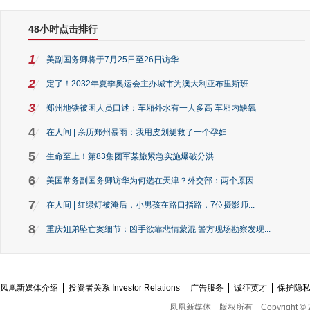
48小时点击排行
1
美副国务卿将于7月25日至26日访华
2
定了！2032年夏季奥运会主办城市为澳大利亚布里斯班
3
郑州地铁被困人员口述：车厢外水有一人多高 车厢内缺氧
4
在人间 | 亲历郑州暴雨：我用皮划艇救了一个孕妇
5
生命至上！第83集团军某旅紧急实施爆破分洪
6
美国常务副国务卿访华为何选在天津？外交部：两个原因
7
在人间 | 红绿灯被淹后，小男孩在路口指路，7位摄影师...
8
重庆姐弟坠亡案细节：凶手欲靠悲情蒙混 警方现场勘察发现...
凤凰新媒体介绍
投资者关系 Investor Relations
广告服务
诚征英才
保护隐
凤凰新媒体
版权所有
Copyright © 