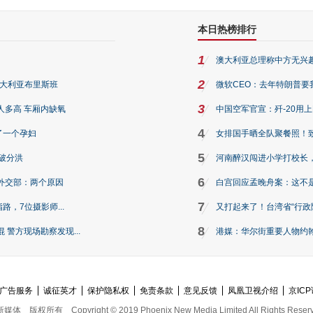
本日热榜排行
1
澳大利亚总理称中方无兴
2
澳大利亚布里斯班
微软CEO：去年特朗普要我们收
3
人多高 车厢内缺氧
中国空军官宣：歼-20用
4
了一个孕妇
女排国手晒全队聚餐照！
5
破分洪
河南醉汉闯进小学打校长，
6
外交部：两个原因
白宫回应孟晚舟案：这不
7
路，7位摄影师...
又打起来了！台湾省“行政院
8
警方现场勘察发现...
港媒：华尔街重要人物约翰·
广告服务
诚征英才
保护隐私权
免责条款
意见反馈
凤凰卫视介绍
京ICP
新媒体
版权所有
Copyright © 2019 Phoenix New Media Limited All Rights Reser