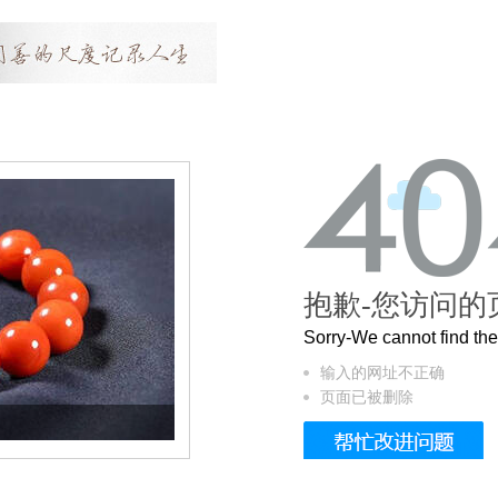
抱歉-您访问的
Sorry-We cannot find t
输入的网址不正确
页面已被删除
这个3.2米的长卷，还原了600岁的紫禁城