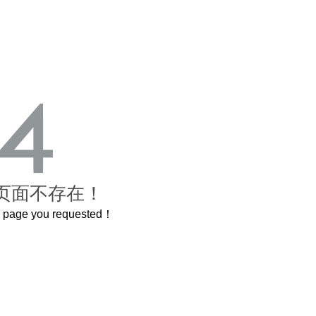
页面不存在！
he page you requested！
曲奇届的“爱马仕”把你的爱封在罐子里送给TA