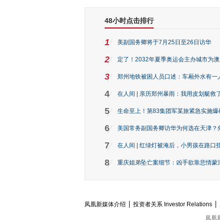
48小时点击排行
1
美副国务卿将于7月25日至26日访华
2
定了！2032年夏季奥运会主办城市为
3
郑州地铁被困人员口述：车厢外水有一
4
在人间 | 亲历郑州暴雨：我用皮划艇救
5
生命至上！第83集团军某旅紧急实施爆
6
美国常务副国务卿访华为何选在天津？
7
在人间 | 红绿灯被淹后，小男孩在路口指
8
重庆姐弟坠亡案细节：凶手欲靠悲情蒙混 
凤凰新媒体介绍
投资者关系 Investor Relations
凤凰