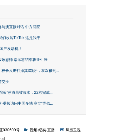
趣与澳直接对话 中方回应
购TikTok 这是我干...
上国产发动机！
致敬恩师 暗示将结束职业生涯
校长反击打掉其3颗牙，双双被刑...
是交换
长”苏贞昌被泼水，22秒完成...
桑顿访问中国多地 意义“类似...
证030609号
视频
·
纪实
·
直播
凤凰卫视
ved.