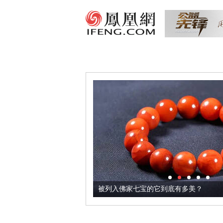
把它加到了牛轧糖里
被列入佛家七宝的它到底有多美？