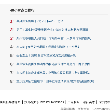
48小时点击排行
1
美副国务卿将于7月25日至26日访华
2
定了！2032年夏季奥运会主办城市为澳大利亚布里斯班
3
郑州地铁被困人员口述：车厢外水有一人多高 车厢内缺氧
4
在人间 | 亲历郑州暴雨：我用皮划艇救了一个孕妇
5
生命至上！第83集团军某旅紧急实施爆破分洪
6
美国常务副国务卿访华为何选在天津？外交部：两个原因
7
在人间 | 红绿灯被淹后，小男孩在路口指路，7位摄影师...
8
重庆姐弟坠亡案细节：凶手欲靠悲情蒙混 警方现场勘察发现...
凤凰新媒体介绍
投资者关系 Investor Relations
广告服务
诚征英才
保护隐
凤凰新媒体
版权所有
Copyright © 