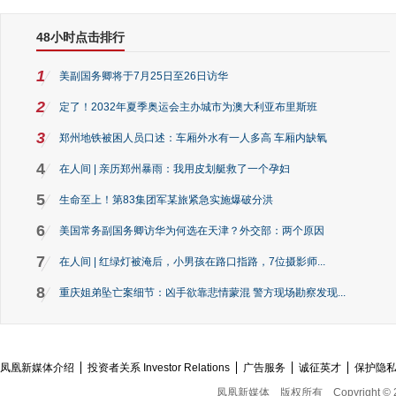
48小时点击排行
1
美副国务卿将于7月25日至26日访华
2
定了！2032年夏季奥运会主办城市为澳大利亚布里斯班
3
郑州地铁被困人员口述：车厢外水有一人多高 车厢内缺氧
4
在人间 | 亲历郑州暴雨：我用皮划艇救了一个孕妇
5
生命至上！第83集团军某旅紧急实施爆破分洪
6
美国常务副国务卿访华为何选在天津？外交部：两个原因
7
在人间 | 红绿灯被淹后，小男孩在路口指路，7位摄影师...
8
重庆姐弟坠亡案细节：凶手欲靠悲情蒙混 警方现场勘察发现...
凤凰新媒体介绍
投资者关系 Investor Relations
广告服务
诚征英才
保护隐
凤凰新媒体
版权所有
Copyright © 