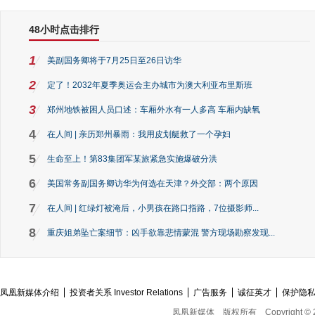
48小时点击排行
1
美副国务卿将于7月25日至26日访华
2
定了！2032年夏季奥运会主办城市为澳大利亚布里斯班
3
郑州地铁被困人员口述：车厢外水有一人多高 车厢内缺氧
4
在人间 | 亲历郑州暴雨：我用皮划艇救了一个孕妇
5
生命至上！第83集团军某旅紧急实施爆破分洪
6
美国常务副国务卿访华为何选在天津？外交部：两个原因
7
在人间 | 红绿灯被淹后，小男孩在路口指路，7位摄影师...
8
重庆姐弟坠亡案细节：凶手欲靠悲情蒙混 警方现场勘察发现...
凤凰新媒体介绍
投资者关系 Investor Relations
广告服务
诚征英才
保护隐
凤凰新媒体
版权所有
Copyright © 