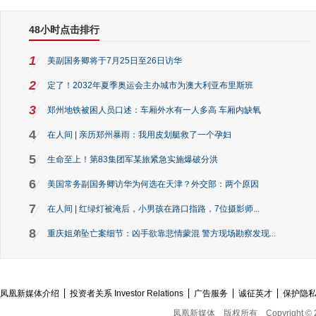
48小时点击排行
1
美副国务卿将于7月25日至26日访华
2
定了！2032年夏季奥运会主办城市为澳大利亚布里斯班
3
郑州地铁被困人员口述：车厢外水有一人多高 车厢内缺氧
4
在人间 | 亲历郑州暴雨：我用皮划艇救了一个孕妇
5
生命至上！第83集团军某旅紧急实施爆破分洪
6
美国常务副国务卿访华为何选在天津？外交部：两个原因
7
在人间 | 红绿灯被淹后，小男孩在路口指路，7位摄影师...
8
重庆姐弟坠亡案细节：凶手欲靠悲情蒙混 警方现场勘察发现...
凤凰新媒体介绍
投资者关系 Investor Relations
广告服务
诚征英才
保护隐
凤凰新媒体
版权所有
Copyright © 