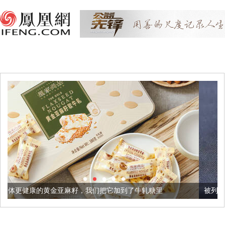
麻籽，我们把它加到了牛轧糖里
被列入佛家七宝的它到底有