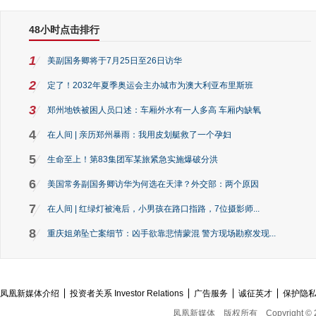
48小时点击排行
1
美副国务卿将于7月25日至26日访华
2
定了！2032年夏季奥运会主办城市为澳大利亚布里斯班
3
郑州地铁被困人员口述：车厢外水有一人多高 车厢内缺氧
4
在人间 | 亲历郑州暴雨：我用皮划艇救了一个孕妇
5
生命至上！第83集团军某旅紧急实施爆破分洪
6
美国常务副国务卿访华为何选在天津？外交部：两个原因
7
在人间 | 红绿灯被淹后，小男孩在路口指路，7位摄影师...
8
重庆姐弟坠亡案细节：凶手欲靠悲情蒙混 警方现场勘察发现...
凤凰新媒体介绍
投资者关系 Investor Relations
广告服务
诚征英才
保护隐
凤凰新媒体
版权所有
Copyright © 