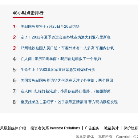
48小时点击排行
1
美副国务卿将于7月25日至26日访华
2
定了！2032年夏季奥运会主办城市为澳大利亚布里斯班
3
郑州地铁被困人员口述：车厢外水有一人多高 车厢内缺氧
4
在人间 | 亲历郑州暴雨：我用皮划艇救了一个孕妇
5
生命至上！第83集团军某旅紧急实施爆破分洪
6
美国常务副国务卿访华为何选在天津？外交部：两个原因
7
在人间 | 红绿灯被淹后，小男孩在路口指路，7位摄影师...
8
重庆姐弟坠亡案细节：凶手欲靠悲情蒙混 警方现场勘察发现...
凤凰新媒体介绍
投资者关系 Investor Relations
广告服务
诚征英才
保护隐
凤凰新媒体
版权所有
Copyright © 