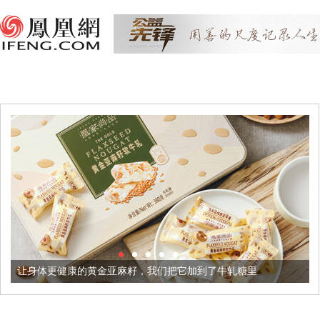
黄金亚麻籽，我们把它加到了牛轧糖里
被列入佛家七宝的它