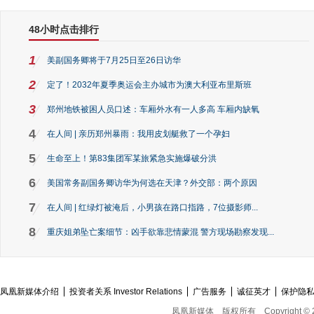
48小时点击排行
1
美副国务卿将于7月25日至26日访华
2
定了！2032年夏季奥运会主办城市为澳大利亚布里斯班
3
郑州地铁被困人员口述：车厢外水有一人多高 车厢内缺氧
4
在人间 | 亲历郑州暴雨：我用皮划艇救了一个孕妇
5
生命至上！第83集团军某旅紧急实施爆破分洪
6
美国常务副国务卿访华为何选在天津？外交部：两个原因
7
在人间 | 红绿灯被淹后，小男孩在路口指路，7位摄影师...
8
重庆姐弟坠亡案细节：凶手欲靠悲情蒙混 警方现场勘察发现...
凤凰新媒体介绍
投资者关系 Investor Relations
广告服务
诚征英才
保护隐
凤凰新媒体
版权所有
Copyright © 