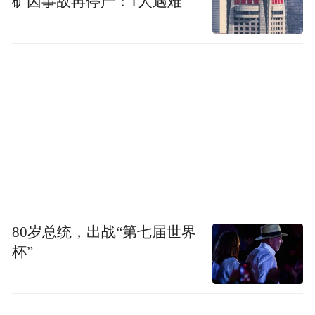
矿因事故再停产：1人遇难
上世纪80年代后期，也是台湾从威权世代过
渡到民主社会的关键时期，忠孝东路也成了
民众示威抗议的民主广场，每有大型的示威
游行，忠孝东路必须封路。其中最严重的一
次发生在1988年5月20日，台北市爆发战后台
湾最大规模的农民请愿抗议活动，从白天到
深夜二十多个小时的警民冲突，也让国民政
府大幅修正农业政策。
80岁总统，出战“第七届世界
由于忠孝东路贯穿了台北市最核心的四个行
杯”
政区(中正区、大安区、信义区与南港区)，而
且掌控了台北东西向交通大动脉与紧邻台北
车站，忠孝东路沿线房价快速飙涨，迫使很