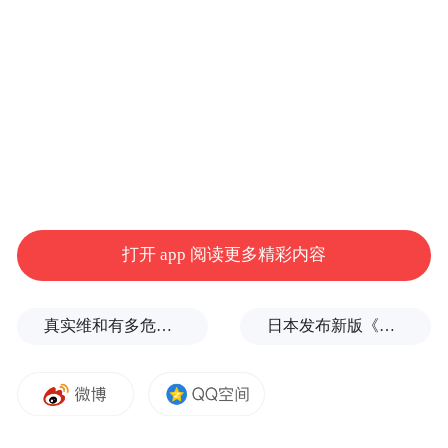
迁。而忠孝东路也是台湾音乐人最喜欢描写
的一条马路，包括1991年罗大佑的《大家免
着惊》、2001年的动力火车《忠孝东路走九
遍》，陈绮贞的《九份的咖啡厅》中有“这样
的午后，我在忠孝东路的咖啡店”，陈升的
《拿起来放下》中有“忠孝东路你走一回，你
有没有认得谁”。
打开 app 阅读更多精彩内容
这些歌曲，都在在描写出忠孝东路的多样
真实维和有多危险？
日本发布新版《防卫白皮书》，俄罗斯强硬警告
性，从淘金、维权抗议到高不可攀的房价。
6月底两岸开放台湾自由行，大家不妨来个忠