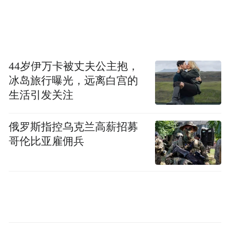
孝东路之旅，体会台湾社会文化的特有活
力。
西门町到东门町，台北市发展重心东移从日
44岁伊万卡被丈夫公主抱，
治时代开始，台北市的政治与经济中心都在
冰岛旅行曝光，远离白宫的
西边靠近淡水河的西门町、大稻埕这一带。
生活引发关注
俄罗斯指控乌克兰高薪招募
随着蒋介石的国民政府来台之后，老旧拥挤
哥伦比亚雇佣兵
的台北西区，早已经无法承载城市的发展，
台北市政府决定把都市发展的重心往东迁
移。
1967年台北市改制为直辖市之后，忠孝东路