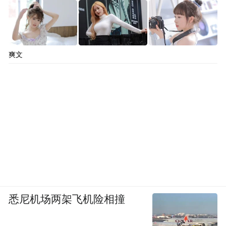
爽文
悉尼机场两架飞机险相撞