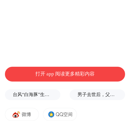
省在韩国 化妆品购物秘籍
还有新罗免税店产品应有尽有，服务态度超
级Nice等优点我就不赘述啦
打开 app 阅读更多精彩内容
台风“白海豚”生命史即将超过15天，是普通台风3倍以上，环流直径达1300公里
男子去世后，父母要求对孙子进行亲子鉴定，儿媳拒绝
下面这几个是我把以前在新罗免税店购买过
的产品价格和国内市场销售价做了个对比，
亲们看看这个就对这边免税店的价格一目了
然啦。