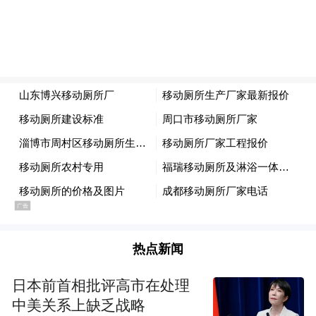
省在韩国 化妆品购物秘籍
第三，可以直接刷银联卡消费，并且为了鼓
励中国游客用银联卡消费，最近举办了刷银
联卡，买就送的活动，太太方便了我们国内
游客的购物流程呢。最后，还有一点特别重
要的，就是新罗免税店的机场取货点有两
个，有一个在121口，就在中国航空公司的登
热点新闻
机口附近，而且人也特别少，对于我这样大
量购物的简直是省时又省力。
日本前首相批评高市在处理
中美关系上缺乏战略