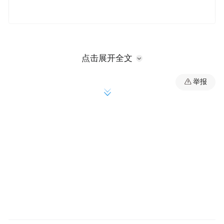
点击展开全文
省在韩国 化妆品购物秘籍
举报
省钱的第二大绝招，到韩国免税店购买化妆
品。尤其是到新罗免税店购买化妆品。韩国
免税店里的产品价格跟国内市场的销售价格
相比，可以用天壤之别来形容，来到韩国，
我才知道原来那些大牌化妆品也是我可以消
费的。