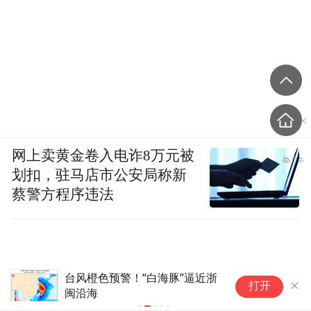
网上卖黄金卷入电诈8万元被
划扣，驻马店市公安局称新
蔡警方程序违法
23岁患癌准博士进入“生命倒计
苹
打开
时”，武汉大学中南医院教授杨
智
肖军：胃癌呈年轻化趋势，切记
使