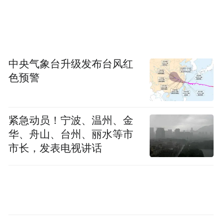
省在韩国 化妆品购物秘籍
中央气象台升级发布台风红
色预警
大家发现没，差价几乎在两倍以上啊，所以
也不能怪我每次都是败一大堆化妆品回家
紧急动员！宁波、温州、金
啊。另外再说说为什么要在新罗免税店买，
华、舟山、台州、丽水等市
第一，去新罗免税店就能用护照申请会员
市长，发表电视讲话
卡，可以享受5%-15%的折扣。 第二，新罗
免税店经常搞活动，打折销售，或是赠送相
当于人民币几十甚至上百的购物券等等。