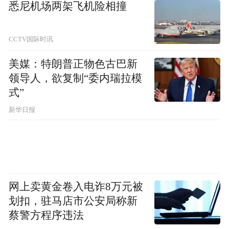
Ps:最近新罗免税店专门针对中国的顾客在搞
悉尼机场两架飞机险相撞
活动。看一个东方神起视频，猜视频里面产
品价格，就有可能有获得去济州岛免费旅游
CCTV国际时讯
的机会。想去韩国济州岛的一定要试一下哦~
美媒：特朗普正物色古巴新
而且只要分享，就有机会获得东方神起的亲
领导人，欲复制“委内瑞拉模
式”
笔签名的写真集和 CD呢^0^仙后们赶快行动
啊！
新华日报
网上卖黄金卷入电诈8万元被
划扣，驻马店市公安局称新
蔡警方程序违法