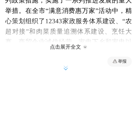
列政策措施，实施了一系列推进发展的重大
举措。在全市“满意消费惠万家”活动中，精
心策划组织了12343家政服务体系建设、“农
超对接”和肉菜质量追溯体系建设、烹饪大
赛、商贸企业诚信经营、家电下乡和家电以
点击展开全文
旧换新等活动，走在了全省前列，得到了省
举报
政府的高度关注和充分肯定，并在潍坊召开
了现场会议，推广了潍坊的经验。
据悉，2011年“美食·潍坊”活动共安排了十项
专题活动：一是“金秋购物月”活动；二是“美
食·记忆”摄影大赛活动；三是“美食·美酒”休
闲之夜活动；四是“绝对经典”潍坊小吃品鉴