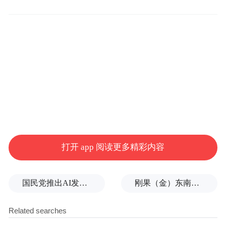
活动；五是“美食·潍坊”示范店推广活动；六
是“潍坊美食挖掘之旅”活动；七是“秋之韵”
浪漫之夜活动；八是“美食·潍坊”形象大使评
选活动；九是潍坊美食知识竞赛；十是“美食
·潍坊”吉祥物征集活动。
此外，为把“美食·潍坊”系列活动办成一届高
水平、有特色的盛会。市政府成立了由分管
市长任组长的活动领导小组，在满足不同层
打开 app 阅读更多精彩内容
次消费需求，特别是在大众化餐饮发展方面
下，确保居民社区、餐饮街区、旅游景区等
国民党推出AI发言人“郑小文”迎战民进党
刚果（金）东南部中资企业钴产品铀含量超标？官方回应
重点区域的餐饮网点的合理布局。对服务人
员、厨师、职业经理等各类经营和管理人员