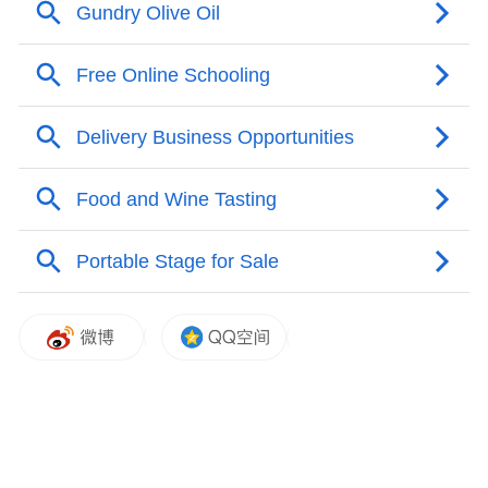
的岗位职责行为规范准则严格管理，餐饮业
要以顾客满意度为基准，真正做到客有所
需、我有所为，树立“食品安全重于泰山”的
责任意识。同时，加强人才培养和队伍建
设，不断提升餐饮队伍的整体素质，实现餐
饮业持续健康发展。各经营单位还要精心设
计活动主题，本着让利酬宾、扩大消费、安
全经营的原则，把活动有声有色地开展起
来。相关部门在为企业创造良好经营环境的
基础上，保证此次金秋购物月的实效性。
欢迎加入潍坊传媒网网络新闻联盟，网络新
闻资讯热线13963650110！