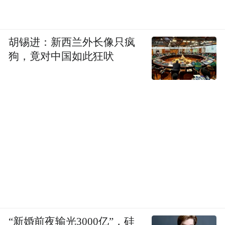
胡锡进：新西兰外长像只疯
狗，竟对中国如此狂吠
“新婚前夜输光3000亿”，硅