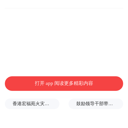
位最早摆上迷你南瓜的菜商小邓告诉记者，
他是80后，本身对新奇事物比较敏感，进货
时看到这种小南瓜，立刻联想到万圣节，就
赶紧进了一批货。据介绍，往年小南瓜价格
比较贵，只能在超市见到，今年随着产量加
大，价格比较亲民，再加上人们的尝鲜的好
奇心，卖的还不错。
打开 app 阅读更多精彩内容
采访中记者了解到，迷你小南瓜在菜市场的
出现，着实吸引了一些孩童，“因为价格比买
香港宏福苑火灾跨部门调查最终报告：大火或由烟头引起
鼓励领导干部带头休假之后又撤回文件，到底什么意思嘛？
南瓜灯便宜，再加上自己动手做比买的有意
义，不少消费者带着孩子来挑选，打算做南