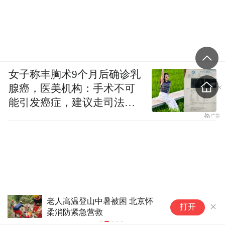
女子称丰胸术9个月后确诊乳
腺癌，医美机构：手术不可
能引发癌症，建议走司法途
径
蓝色预警已发！“白海豚”风长雨
“
打开
强，对上海影响可能长达4天
枚
防