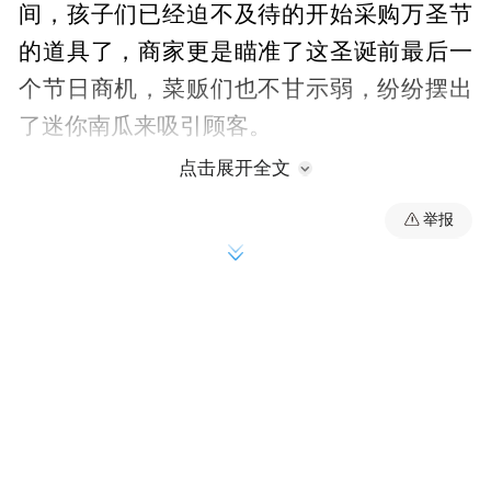
间，孩子们已经迫不及待的开始采购万圣节
的道具了，商家更是瞄准了这圣诞前最后一
个节日商机，菜贩们也不甘示弱，纷纷摆出
了迷你南瓜来吸引顾客。
点击展开全文
记者看到，小南瓜的外表与圆形的大南瓜一
举报
模一样，但个头只有橙子大小，十分可爱，
也许是新面孔的原因，询问小南瓜的市民真
不少，摊主忙活着介绍，“这是小南瓜，口感
又面又甜，很好吃。”
“迷你小南瓜3.5元一斤，价格不贵，用来吃
也行，做南瓜灯也行。”采访中，阳光新路一