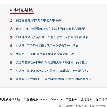
48小时点击排行
1
美副国务卿将于7月25日至26日访华
2
定了！2032年夏季奥运会主办城市为澳大利亚布里斯班
3
郑州地铁被困人员口述：车厢外水有一人多高 车厢内缺氧
4
在人间 | 亲历郑州暴雨：我用皮划艇救了一个孕妇
5
生命至上！第83集团军某旅紧急实施爆破分洪
6
美国常务副国务卿访华为何选在天津？外交部：两个原因
7
在人间 | 红绿灯被淹后，小男孩在路口指路，7位摄影师...
8
重庆姐弟坠亡案细节：凶手欲靠悲情蒙混 警方现场勘察发现...
凤凰新媒体介绍
投资者关系 Investor Relations
广告服务
诚征英才
保护隐
凤凰新媒体
版权所有
Copyright © 