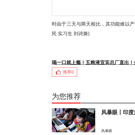
时由于三天与两天相比，其功能难以产
民 实习生 刘诗旖)
喝一口就上瘾！五粮液宜宾总厂直出！
推荐
0
为您推荐
风暴眼丨印度
风暴眼