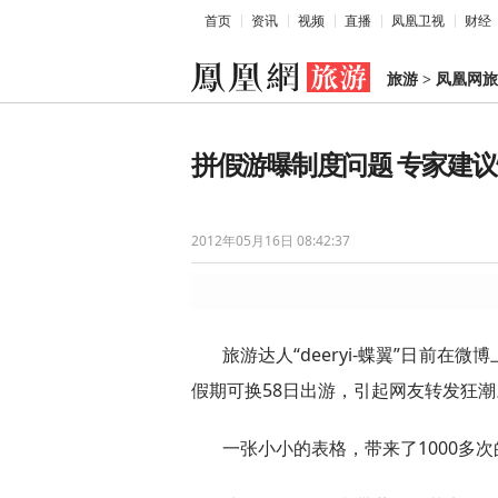
首页
资讯
视频
直播
凤凰卫视
财经
旅游
>
凤凰网旅
拼假游曝制度问题 专家建
2012年05月16日 08:42:37
旅游达人“deeryi-蝶翼”日前在微
假期可换58日出游，引起网友转发狂潮
一张小小的表格，带来了1000多