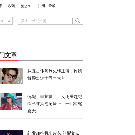
学
数码
注册
登录
更多
内
门文章
从复古休闲到先锋正装，许凯
解锁出道十周年大片
倪妮、辛芷蕾……女明星超绝
综艺穿搭笔记呈上，开启时髦
夏天！
红发加持机车皮衣 刘耀文点