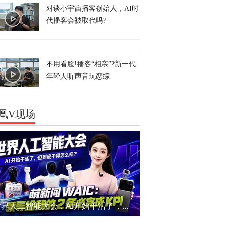
对谈小宇宙播客创始人，AI时
代播客会被取代吗?
不用看脸!播客“相亲”?新一代
年轻人听声音玩恋综
凰V现场
世界人工智能大会：AI开始干活了，但到底干的怎么样？萌新闯WAIC