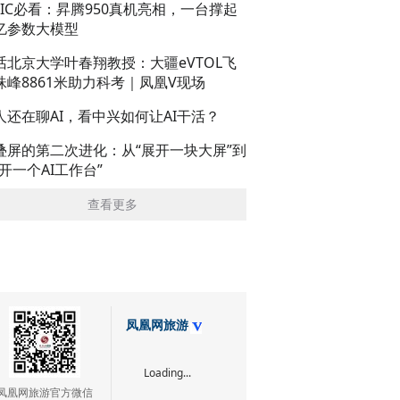
AIC必看：昇腾950真机亮相，一台撑起
亿参数大模型
话北京大学叶春翔教授：大疆eVTOL飞
珠峰8861米助力科考｜凤凰V现场
人还在聊AI，看中兴如何让AI干活？
叠屏的第二次进化：从“展开一块大屏”到
展开一个AI工作台”
查看更多
凤凰网旅游
Loading...
凤凰网旅游官方微信