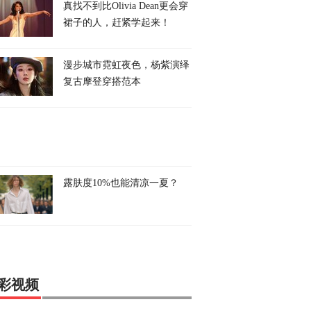
真找不到比Olivia Dean更会穿
裙子的人，赶紧学起来！
漫步城市霓虹夜色，杨紫演绎
复古摩登穿搭范本
露肤度10%也能清凉一夏？
彩视频