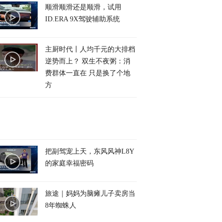
顺滑顺滑还是顺滑，试用
ID.ERA 9X驾驶辅助系统
主厨时代丨人均千元的大排档
逆势而上？ 双生不夜粥：消
费群体一直在 只是换了个地
方
把副驾宠上天，东风风神L8Y
的家庭幸福密码
旅途｜妈妈为脑瘫儿子卖房当
8年蜘蛛人