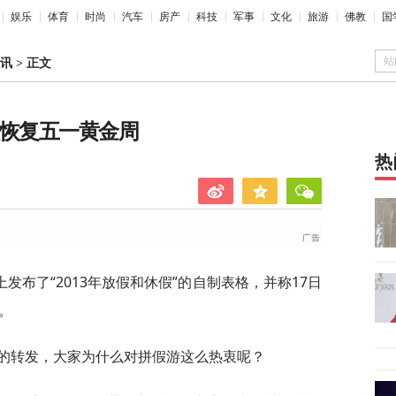
娱乐
体育
时尚
汽车
房产
科技
军事
文化
旅游
佛教
国
站
讯
>
正文
议恢复五一黄金周
热
博上发布了“2013年放假和休假”的自制表格，并称17日
。
次的转发，大家为什么对拼假游这么热衷呢？