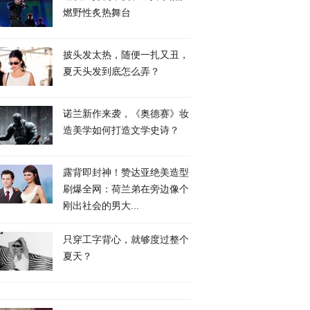
燃野性炙热舞台
披头发太热，随便一扎又丑，
夏天头发到底怎么弄？
诺兰新作来袭，《奥德赛》妆
造美学如何打造文学史诗？
露背即封神！赞达亚绝美造型
刷爆全网：荷兰弟在旁边像个
刚出社会的男大...
只穿工字背心，就够度过整个
夏天？