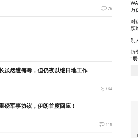
W
76
万
对
跃
别
折
“
长虽然遭侮辱，但仍夜以继日地工作
64
重磅军事协议，伊朗首度回应！
118