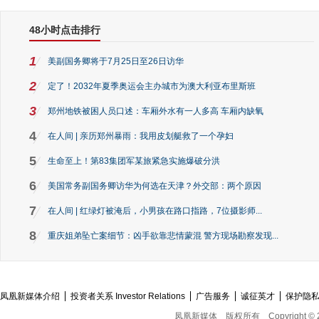
48小时点击排行
1
美副国务卿将于7月25日至26日访华
2
定了！2032年夏季奥运会主办城市为澳大利亚布里斯班
3
郑州地铁被困人员口述：车厢外水有一人多高 车厢内缺氧
4
在人间 | 亲历郑州暴雨：我用皮划艇救了一个孕妇
5
生命至上！第83集团军某旅紧急实施爆破分洪
6
美国常务副国务卿访华为何选在天津？外交部：两个原因
7
在人间 | 红绿灯被淹后，小男孩在路口指路，7位摄影师...
8
重庆姐弟坠亡案细节：凶手欲靠悲情蒙混 警方现场勘察发现...
凤凰新媒体介绍
投资者关系 Investor Relations
广告服务
诚征英才
保护隐
凤凰新媒体
版权所有
Copyright © 