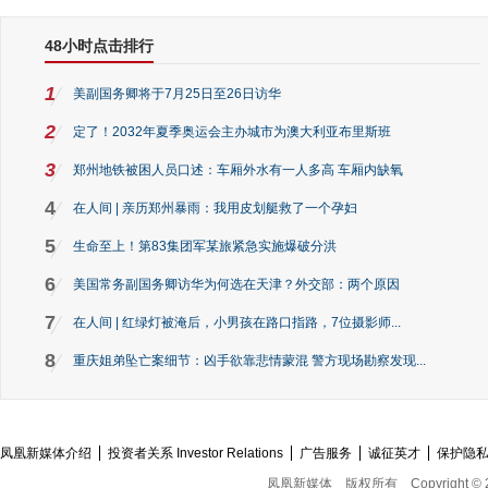
48小时点击排行
1
美副国务卿将于7月25日至26日访华
2
定了！2032年夏季奥运会主办城市为澳大利亚布里斯班
3
郑州地铁被困人员口述：车厢外水有一人多高 车厢内缺氧
4
在人间 | 亲历郑州暴雨：我用皮划艇救了一个孕妇
5
生命至上！第83集团军某旅紧急实施爆破分洪
6
美国常务副国务卿访华为何选在天津？外交部：两个原因
7
在人间 | 红绿灯被淹后，小男孩在路口指路，7位摄影师...
8
重庆姐弟坠亡案细节：凶手欲靠悲情蒙混 警方现场勘察发现...
凤凰新媒体介绍
投资者关系 Investor Relations
广告服务
诚征英才
保护隐
凤凰新媒体
版权所有
Copyright © 