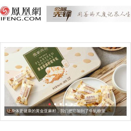
康的黄金亚麻籽，我们把它加到了牛轧糖里
被列入佛家七宝