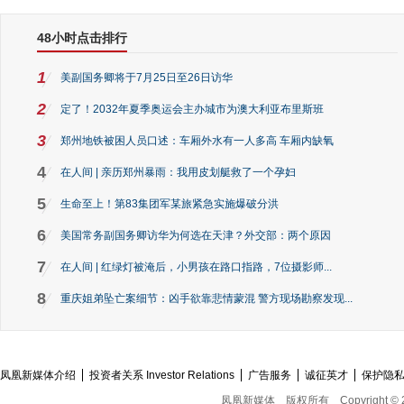
48小时点击排行
1
美副国务卿将于7月25日至26日访华
2
定了！2032年夏季奥运会主办城市为澳大利亚布里斯班
3
郑州地铁被困人员口述：车厢外水有一人多高 车厢内缺氧
4
在人间 | 亲历郑州暴雨：我用皮划艇救了一个孕妇
5
生命至上！第83集团军某旅紧急实施爆破分洪
6
美国常务副国务卿访华为何选在天津？外交部：两个原因
7
在人间 | 红绿灯被淹后，小男孩在路口指路，7位摄影师...
8
重庆姐弟坠亡案细节：凶手欲靠悲情蒙混 警方现场勘察发现...
凤凰新媒体介绍
投资者关系 Investor Relations
广告服务
诚征英才
保护隐
凤凰新媒体
版权所有
Copyright © 