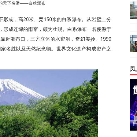
的天下名瀑——白丝瀑布
形成，高20米、宽150米的白系瀑布。从岩壁上分
，形成连绵的雨帘，颇为壮观。白系瀑布一名便源于
靠近瀑布口，三方立体的水帘洞，奇幻美妙。1990
国家名胜以及天然纪念物。世界文化遗产构成资产之
凤