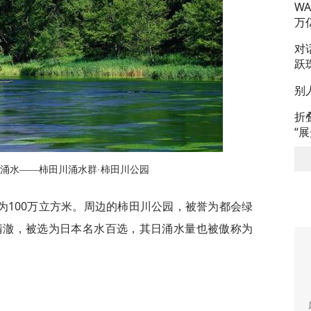
W
万
对
跃
别
折
“
涌水——柿田川涌水群·柿田川公园
为100万立方米。周边的柿田川公园，被誉为都会绿
清澈，被选为日本名水百选，其日涌水量也被傲称为