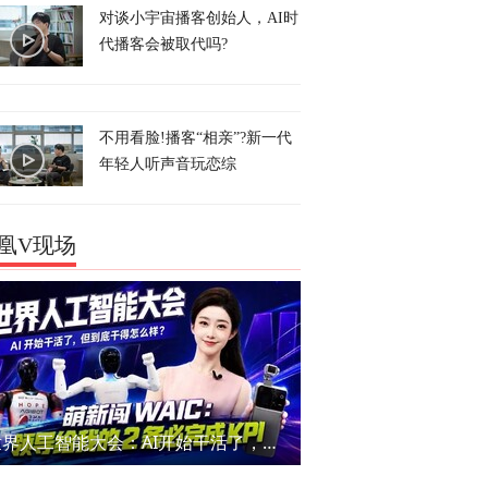
对谈小宇宙播客创始人，AI时
代播客会被取代吗?
不用看脸!播客“相亲”?新一代
年轻人听声音玩恋综
凰V现场
世界人工智能大会：AI开始干活了，但到底干的怎么样？萌新闯WAIC