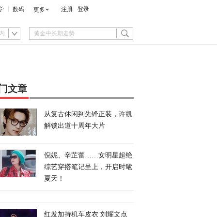
学
数码
注册
登录
更多
内
门文章
从复古休闲到先锋正装，许凯
解锁出道十周年大片
倪妮、辛芷蕾……女明星超绝
综艺穿搭笔记呈上，开启时髦
夏天！
红发加持机车皮衣 刘耀文点