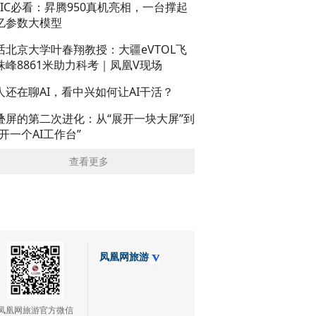
AIC必看：昇腾950真机亮相，一台撑起
亿参数大模型
话北京大学叶春翔教授：大疆eVTOL飞
珠峰8861米助力科考｜凤凰V现场
人还在聊AI，看中兴如何让AI干活？
叠屏的第二次进化：从“展开一块大屏”到
展开一个AI工作台”
查看更多
凤凰网旅游
凤凰网旅游官方微信