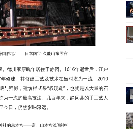
静冈胜地”——日本国宝·久能山东照宫
。德川家康晚年居住于静冈。1616年逝世后，江户
7年修建。其修建工艺及技术在当时堪为一流，2010
殿与拜殿，建筑样式采“权现造”，也就是以大量的石
称为一流的最高技法。几百年来，静冈县的手工艺人
至今日，仍然影响深远。
间神社的总本宫——富士山本宫浅间神社