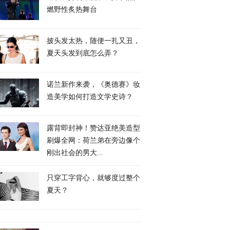
燃野性炙热舞台
披头发太热，随便一扎又丑，
夏天头发到底怎么弄？
诺兰新作来袭，《奥德赛》妆
造美学如何打造文学史诗？
露背即封神！赞达亚绝美造型
刷爆全网：荷兰弟在旁边像个
刚出社会的男大...
只穿工字背心，就够度过整个
夏天？