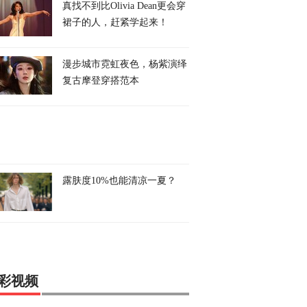
真找不到比Olivia Dean更会穿
裙子的人，赶紧学起来！
漫步城市霓虹夜色，杨紫演绎
复古摩登穿搭范本
露肤度10%也能清凉一夏？
彩视频