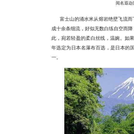
闻名遐迩
富士山的涌水米从熔岩绝壁飞流而下
成十余条细流，好似无数白练自空而降
此，宛若轻盈的柔白丝线，温婉。如果
年选定为日本名瀑布百选，是日本的
一。