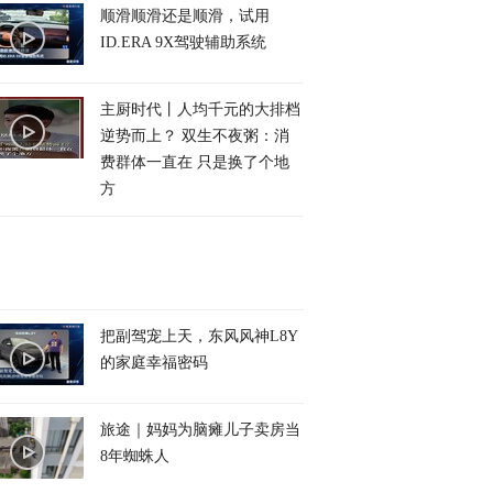
顺滑顺滑还是顺滑，试用
ID.ERA 9X驾驶辅助系统
主厨时代丨人均千元的大排档
逆势而上？ 双生不夜粥：消
费群体一直在 只是换了个地
方
把副驾宠上天，东风风神L8Y
的家庭幸福密码
旅途｜妈妈为脑瘫儿子卖房当
8年蜘蛛人