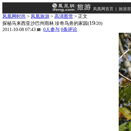
凤凰网首页
|
旅游首
凤凰网时尚
>
凤凰旅游
>
高清图赏
> 正文
19
探秘马来西亚沙巴州雨林 珍奇鸟兽的家园
(
/20)
2011-10-08 07:43
0
人参与
0
条评论