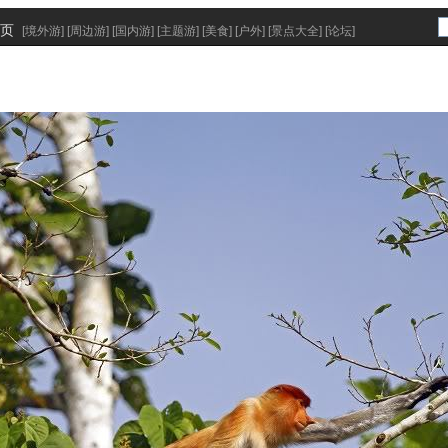
页
[
境外游
] [
周边游
] [
国内游
] [
主题游
] [
美食
] [
户外
] [
景点大全
] [
论坛
]