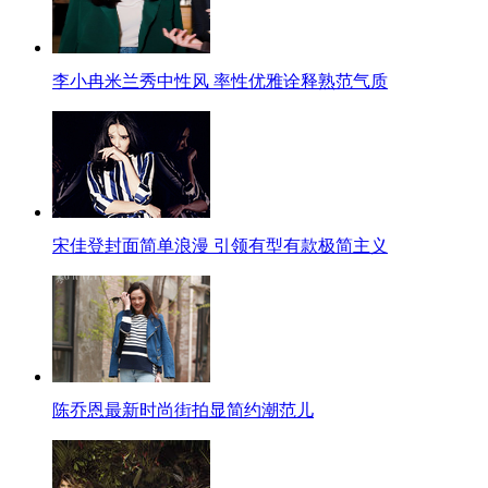
李小冉米兰秀中性风 率性优雅诠释熟范气质
宋佳登封面简单浪漫 引领有型有款极简主义
陈乔恩最新时尚街拍显简约潮范儿