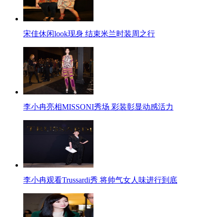
宋佳休闲look现身 结束米兰时装周之行
李小冉亮相MISSONI秀场 彩装彰显动感活力
李小冉观看Trussardi秀 将帅气女人味进行到底