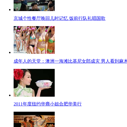
京城个性餐厅唤回儿时记忆 饭前行队礼唱国歌
成年人的天堂：澳洲一海滩比基尼女郎成灾 男人看到麻
2011年度纽约华裔小姐合肥华美行