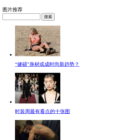
图片推荐
“健硕”身材或成时尚新趋势？
时装周最有看点的十张图