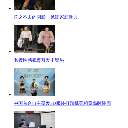
挥之不去的阴影：见证家庭暴力
名媛性感翘臀引发丰臀热
中国首台自主研发3D服装打印机亮相青岛时装周