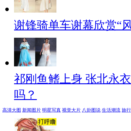
谢锋骑单车谢幕欣赏“风
祁刚鱼鳍上身 张北永
吗？
高清大图
新闻图片
明星写真
视觉大片
八卦图说
生活潮流
旅行