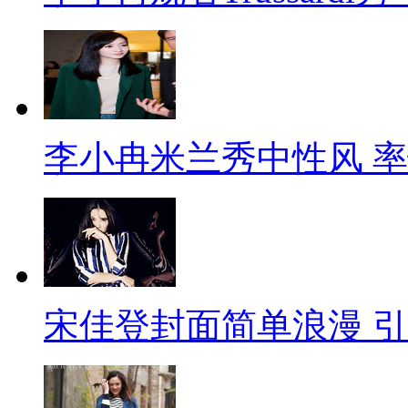
李小冉米兰秀中性风 
宋佳登封面简单浪漫 