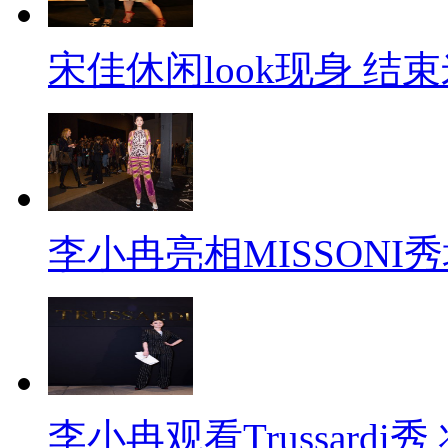
宋佳休闲look现身 结
李小冉亮相MISSONI
李小冉观看Trussard