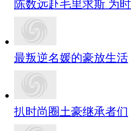
陈数远赴毛里求斯 为
最叛逆名媛的豪放生活
扒时尚圈土豪继承者们