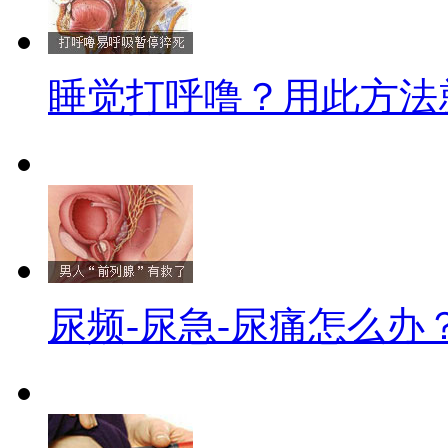
睡觉打呼噜？用此方法
尿频-尿急-尿痛怎么办