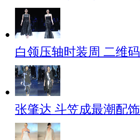
白领压轴时装周 二维
张肇达 斗笠成最潮配饰