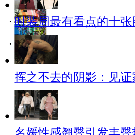
时装周最有看点的十张
挥之不去的阴影：见证
名媛性感翘臀引发丰臀