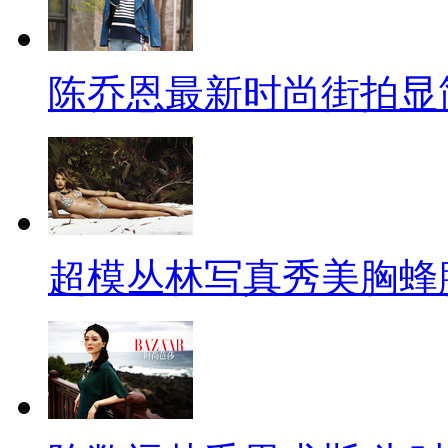
陈乔恩最新时尚街拍显
超模丛林写真秀美胸蜂