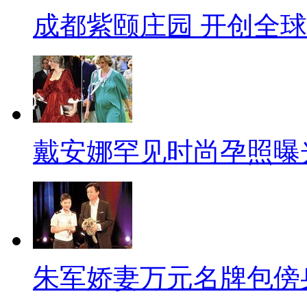
成都紫颐庄园 开创全
戴安娜罕见时尚孕照曝
朱军娇妻万元名牌包傍