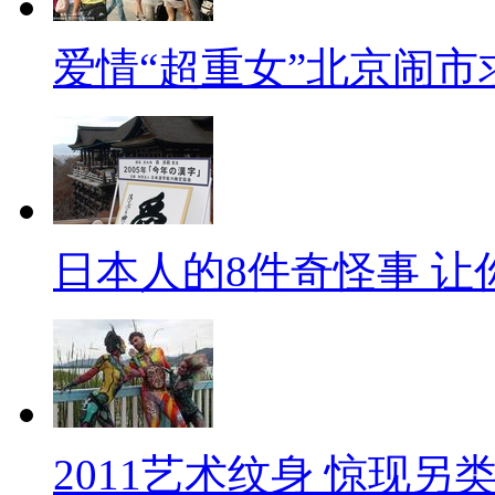
爱情“超重女”北京闹市
日本人的8件奇怪事 让
2011艺术纹身 惊现另