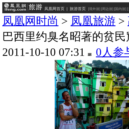
凤凰网首页
|
旅游首页
[
境外游
] [
周边游
] [
国内游
] [
凤凰网时尚
>
凤凰旅游
>
巴西里约臭名昭著的贫民
2011-10-10 07:31
0
人参