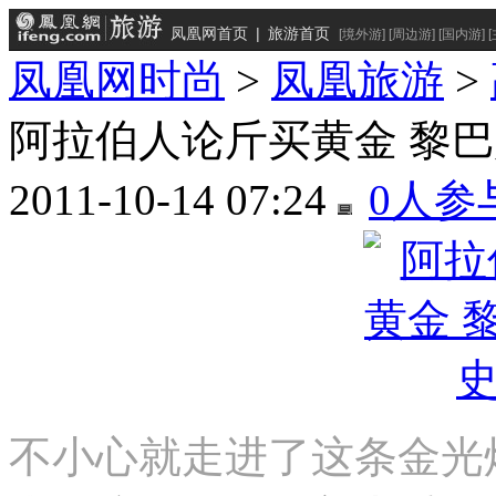
凤凰网首页
|
旅游首页
[
境外游
] [
周边游
] [
国内游
] [
凤凰网时尚
>
凤凰旅游
>
阿拉伯人论斤买黄金 黎
2011-10-14 07:24
0
人参
不小心就走进了这条金光