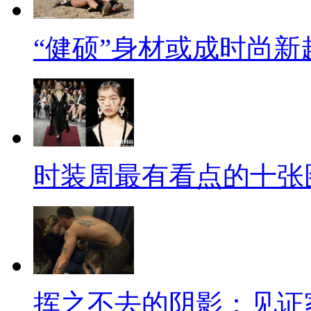
“健硕”身材或成时尚新
时装周最有看点的十张
挥之不去的阴影：见证