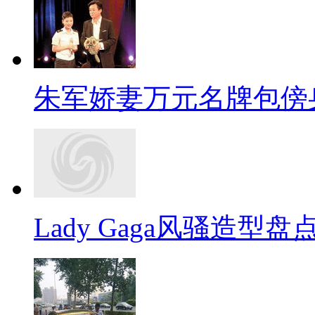
朱军娇妻万元名牌包傍
Lady Gaga风骚造型