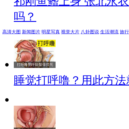
祁刚鱼鳍上身 张北永
吗？
高清大图
新闻图片
明星写真
视觉大片
八卦图说
生活潮流
旅行
睡觉打呼噜？用此方法