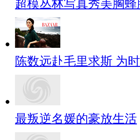
超模丛林写真秀美胸蜂
陈数远赴毛里求斯 为
最叛逆名媛的豪放生活