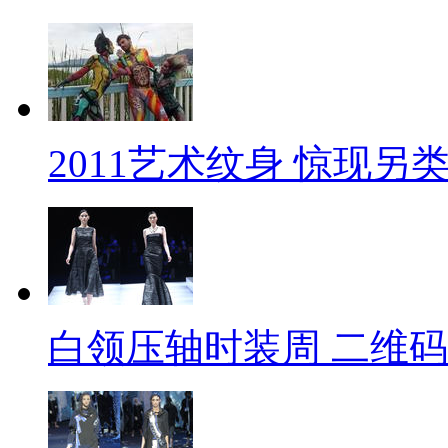
2011艺术纹身 惊现另
白领压轴时装周 二维