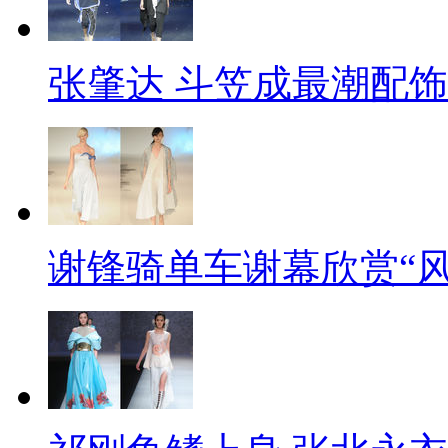
张肇达 斗笠成最潮配饰
谢锋骑单车谢幕欣赏“风