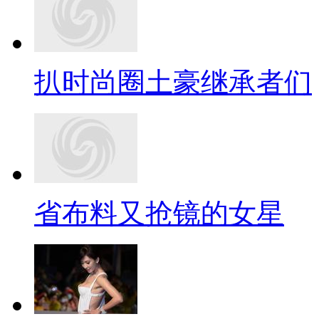
扒时尚圈土豪继承者们
省布料又抢镜的女星