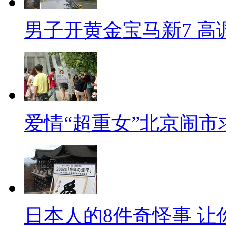
男子开黄金宝马新7 高
爱情“超重女”北京闹市
日本人的8件奇怪事 让