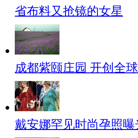
省布料又抢镜的女星
成都紫颐庄园 开创全
戴安娜罕见时尚孕照曝