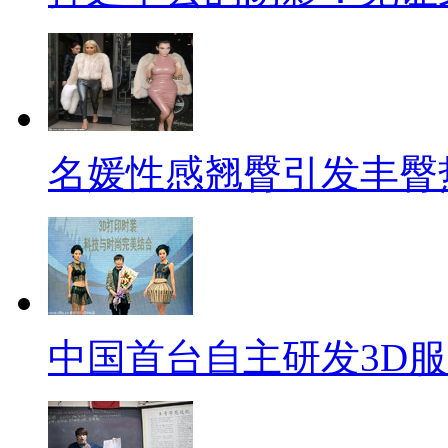
名媛性感翘臀引发丰臀
中国首台自主研发3D