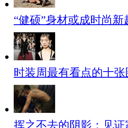
“健硕”身材或成时尚新
时装周最有看点的十张
挥之不去的阴影：见证