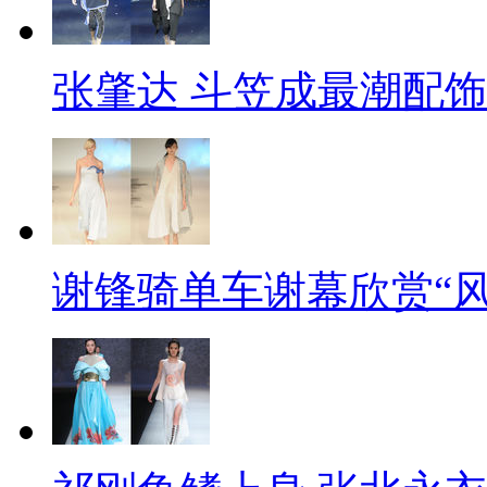
张肇达 斗笠成最潮配饰
谢锋骑单车谢幕欣赏“风