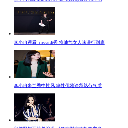
李小冉观看Trussardi秀 将帅气女人味进行到底
李小冉米兰秀中性风 率性优雅诠释熟范气质