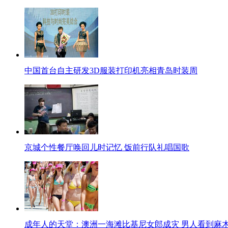
中国首台自主研发3D服装打印机亮相青岛时装周
京城个性餐厅唤回儿时记忆 饭前行队礼唱国歌
成年人的天堂：澳洲一海滩比基尼女郎成灾 男人看到麻