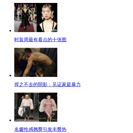
时装周最有看点的十张图
挥之不去的阴影：见证家庭暴力
名媛性感翘臀引发丰臀热