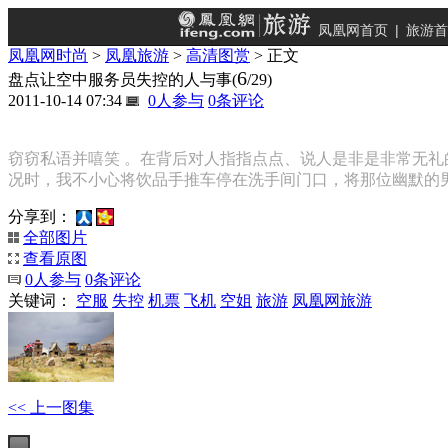
凤凰网首页
|
旅游首
凤凰网时尚
>
凤凰旅游
>
高清图赏
> 正文
6
盘点让空中服务员失控的人与事
(
/29)
2011-10-14 07:34
0
人参与
0
条评论
窃窃私语并嘻笑 。在背后对人指指点点、说人是非是非常无礼
况时，我不小心将饮品手推车停在洗手间门口，将那位幽默的男
分享到：
全部图片
查看原图
0
人参与
0
条评论
关键词：
空服
失控
机票
飞机
空姐
旅游
凤凰网旅游
<< 上一图集