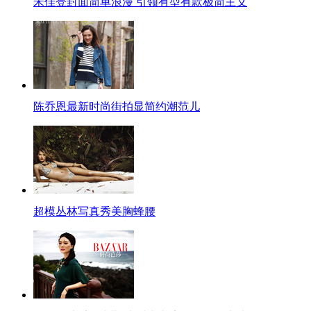
宋佳登封面简单浪漫 引领有型有款极简主义
陈乔恩最新时尚街拍显简约潮范儿
超模丛林写真秀美胸蜂腰