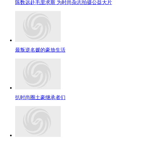
陈数远赴毛里求斯 为时尚杂志拍摄公益大片
最叛逆名媛的豪放生活
扒时尚圈土豪继承者们