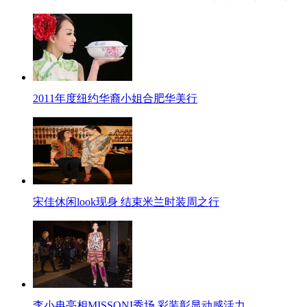
2011年度纽约华裔小姐合肥华美行
宋佳休闲look现身 结束米兰时装周之行
李小冉亮相MISSONI秀场 彩装彰显动感活力