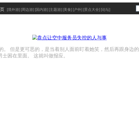
页
[
境外游
] [
周边游
] [
国内游
] [
主题游
] [
美食
] [
户外
] [
景点大全
] [
论坛
]
的。 但是更可恶的，是当着别人面前盯着她笑，然后再跟身边的
士困在里面。 这就叫做报应。