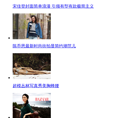
宋佳登封面简单浪漫 引领有型有款极简主义
陈乔恩最新时尚街拍显简约潮范儿
超模丛林写真秀美胸蜂腰