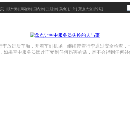
页
[
境外游
] [
周边游
] [
国内游
] [
主题游
] [
美食
] [
户外
] [
景点大全
] [
论坛
]
行李放进后车厢，开着车到机场，继续带着行李通过安全检查，一
，如果空中服务员因此而受到任何伤害的话，是不会得到任何补