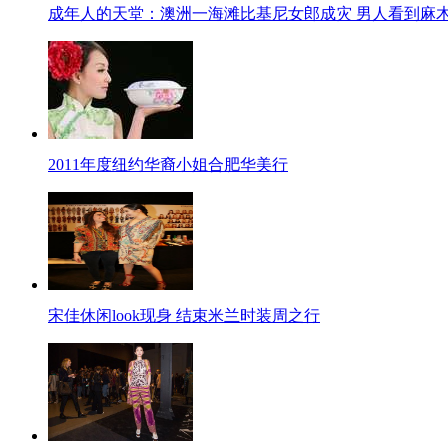
成年人的天堂：澳洲一海滩比基尼女郎成灾 男人看到麻
2011年度纽约华裔小姐合肥华美行
宋佳休闲look现身 结束米兰时装周之行