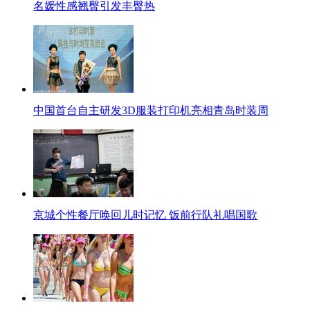
名媛性感翘臀引发丰臀热
中国首台自主研发3D服装打印机亮相青岛时装周
京城个性餐厅唤回儿时记忆 饭前行队礼唱国歌