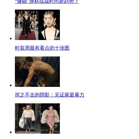
“健硕”身材或成时尚新趋势？
时装周最有看点的十张图
挥之不去的阴影：见证家庭暴力