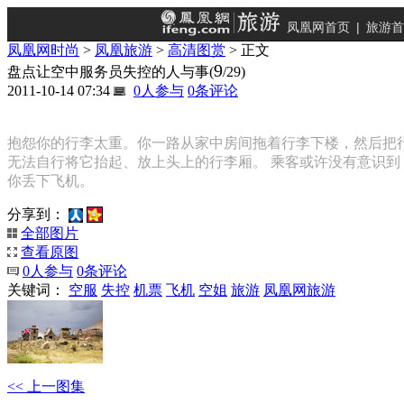
凤凰网首页
|
旅游首
凤凰网时尚
>
凤凰旅游
>
高清图赏
> 正文
9
盘点让空中服务员失控的人与事
(
/29)
2011-10-14 07:34
0
人参与
0
条评论
抱怨你的行李太重。你一路从家中房间拖着行李下楼，然后把
无法自行将它抬起、放上头上的行李厢。 乘客或许没有意识到
你丢下飞机。
分享到：
全部图片
查看原图
0
人参与
0
条评论
关键词：
空服
失控
机票
飞机
空姐
旅游
凤凰网旅游
<< 上一图集