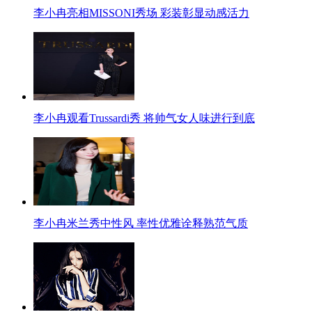
李小冉亮相MISSONI秀场 彩装彰显动感活力
李小冉观看Trussardi秀 将帅气女人味进行到底
李小冉米兰秀中性风 率性优雅诠释熟范气质