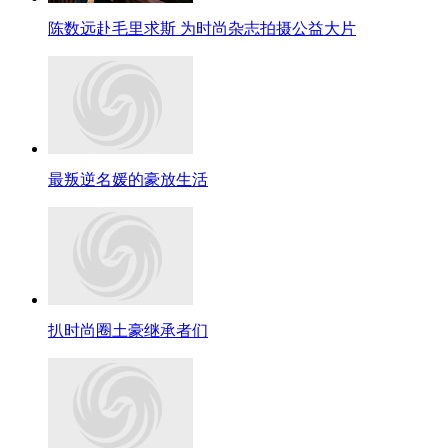
陈数远赴毛里求斯 为时尚杂志拍摄公益大片
最叛逆名媛的豪放生活
扒时尚圈土豪继承者们