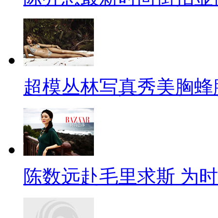
超模丛林写真秀美胸蜂
陈数远赴毛里求斯 为