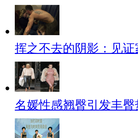
挥之不去的阴影：见证
名媛性感翘臀引发丰臀