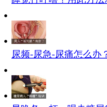
尿频-尿急-尿痛怎么办