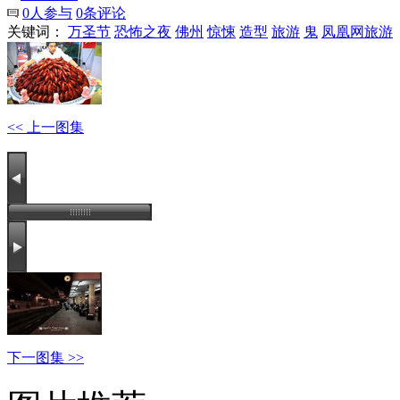
0
人参与
0
条评论
关键词：
万圣节
恐怖之夜
佛州
惊悚
造型
旅游
鬼
凤凰网旅游
<< 上一图集
下一图集 >>