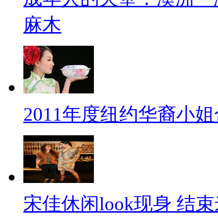
麻木
2011年度纽约华裔小
宋佳休闲look现身 结