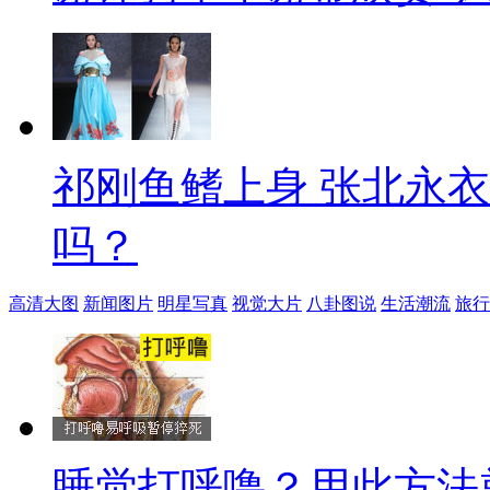
祁刚鱼鳍上身 张北永
吗？
高清大图
新闻图片
明星写真
视觉大片
八卦图说
生活潮流
旅行
睡觉打呼噜？用此方法