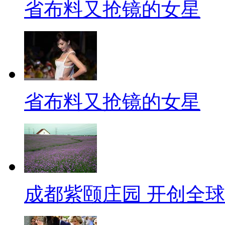
省布料又抢镜的女星
省布料又抢镜的女星
成都紫颐庄园 开创全