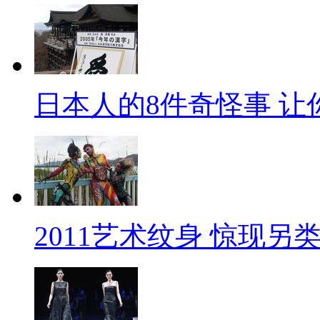
日本人的8件奇怪事 让
2011艺术纹身 惊现另