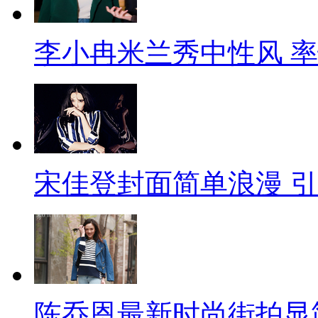
李小冉米兰秀中性风 
宋佳登封面简单浪漫 
陈乔恩最新时尚街拍显