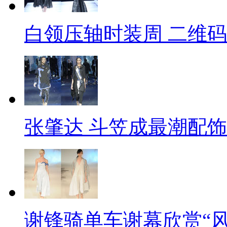
白领压轴时装周 二维
张肇达 斗笠成最潮配饰
谢锋骑单车谢幕欣赏“风