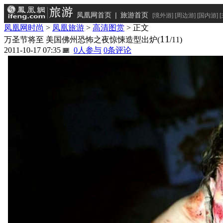
凤凰网首页
|
旅游首页
[
境外游
] [
周边游
] [
国内游
] [
凤凰网时尚
>
凤凰旅游
>
高清图赏
> 正文
11
万圣节将至 美国佛州恐怖之夜惊悚造型出炉
(
/11)
2011-10-17 07:35
0
人参与
0
条评论