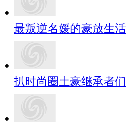
最叛逆名媛的豪放生活
扒时尚圈土豪继承者们