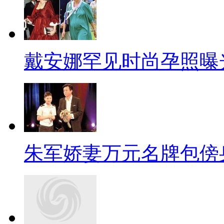
戴安娜罕见时尚孕照曝
朱军娇妻万元名牌包傍