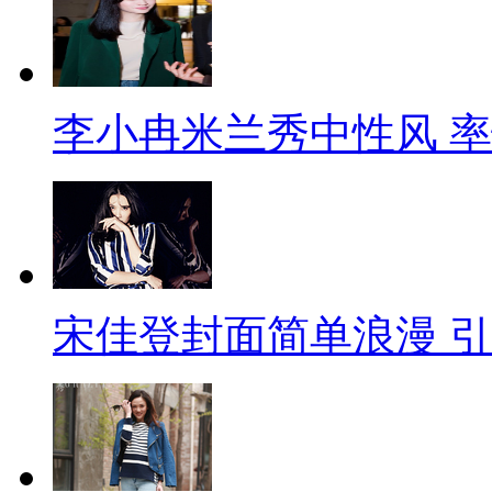
李小冉米兰秀中性风 
宋佳登封面简单浪漫 