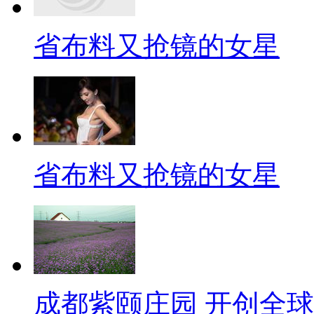
省布料又抢镜的女星
省布料又抢镜的女星
成都紫颐庄园 开创全