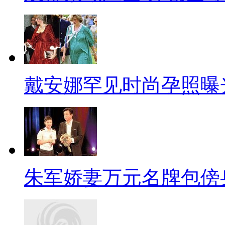
戴安娜罕见时尚孕照曝
朱军娇妻万元名牌包傍