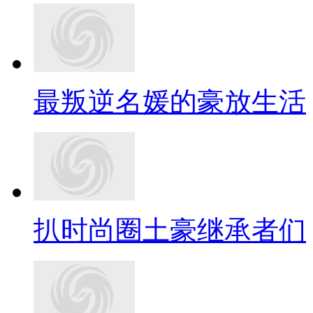
最叛逆名媛的豪放生活
扒时尚圈土豪继承者们