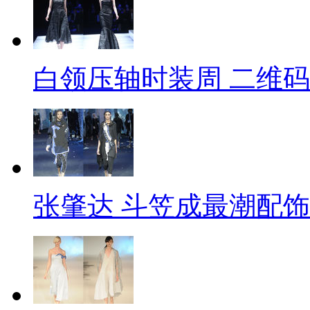
白领压轴时装周 二维
张肇达 斗笠成最潮配饰