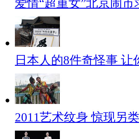
爱情“超重女”北京闹市
日本人的8件奇怪事 让
2011艺术纹身 惊现另