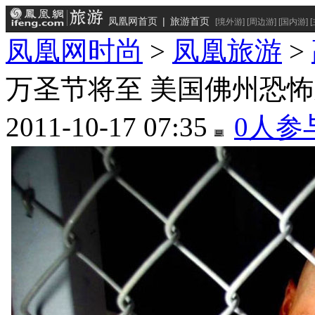
凤凰网首页
|
旅游首页
[
境外游
] [
周边游
] [
国内游
] [
凤凰网时尚
>
凤凰旅游
>
万圣节将至 美国佛州恐
2011-10-17 07:35
0
人参