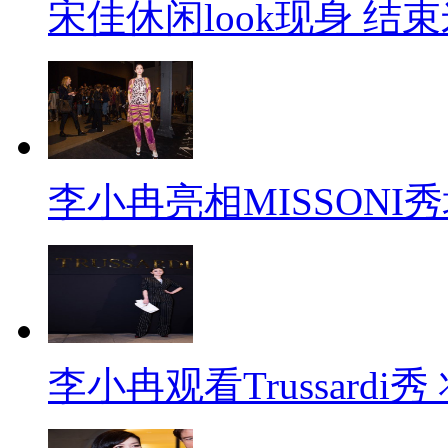
宋佳休闲look现身 结
李小冉亮相MISSONI
李小冉观看Trussard