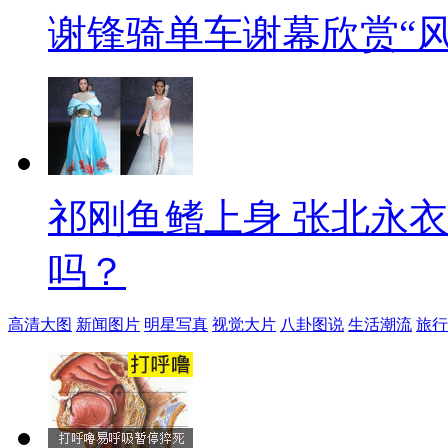
谢锋骑单车谢幕欣赏“风
祁刚鱼鳍上身 张北永
吗？
高清大图
新闻图片
明星写真
视觉大片
八卦图说
生活潮流
旅行