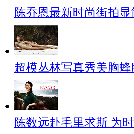
陈乔恩最新时尚街拍显
超模丛林写真秀美胸蜂
陈数远赴毛里求斯 为