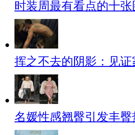
时装周最有看点的十张
挥之不去的阴影：见证
名媛性感翘臀引发丰臀