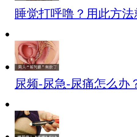
睡觉打呼噜？用此方法
尿频-尿急-尿痛怎么办