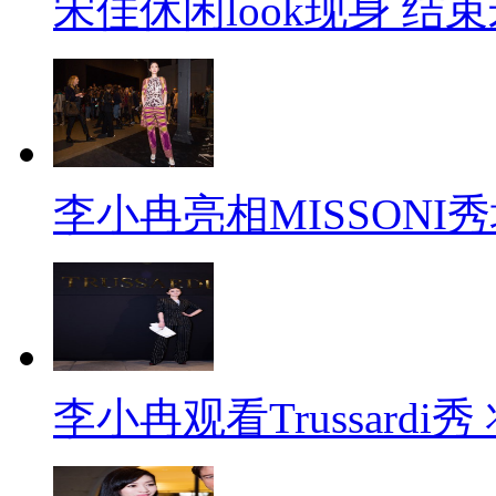
宋佳休闲look现身 结
李小冉亮相MISSONI
李小冉观看Trussard