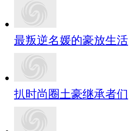
最叛逆名媛的豪放生活
扒时尚圈土豪继承者们