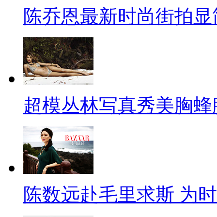
陈乔恩最新时尚街拍显
超模丛林写真秀美胸蜂
陈数远赴毛里求斯 为