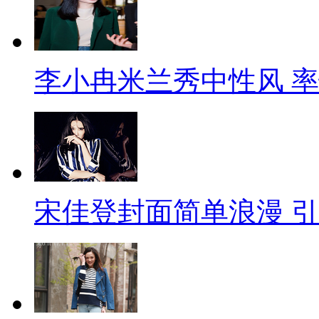
李小冉米兰秀中性风 
宋佳登封面简单浪漫 