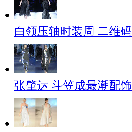
白领压轴时装周 二维
张肇达 斗笠成最潮配饰