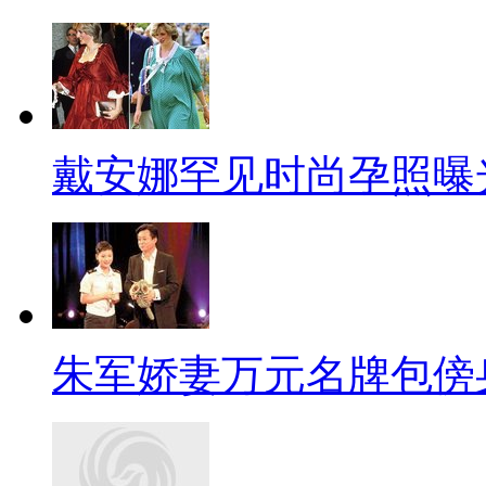
戴安娜罕见时尚孕照曝
朱军娇妻万元名牌包傍