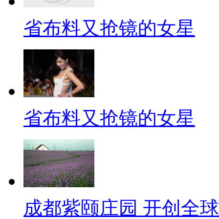
省布料又抢镜的女星
省布料又抢镜的女星
成都紫颐庄园 开创全