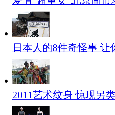
爱情“超重女”北京闹市
日本人的8件奇怪事 让
2011艺术纹身 惊现另