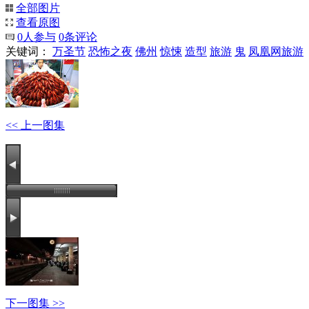
全部图片
查看原图
0
人参与
0
条评论
关键词：
万圣节
恐怖之夜
佛州
惊悚
造型
旅游
鬼
凤凰网旅游
<< 上一图集
下一图集 >>