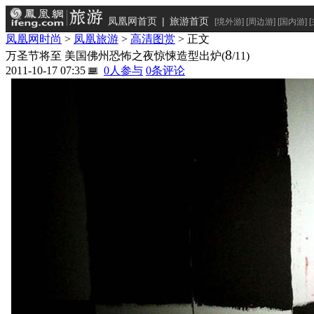
凤凰网首页
|
旅游首页
[
境外游
] [
周边游
] [
国内游
] [
凤凰网时尚
>
凤凰旅游
>
高清图赏
> 正文
8
万圣节将至 美国佛州恐怖之夜惊悚造型出炉
(
/11)
2011-10-17 07:35
0
人参与
0
条评论