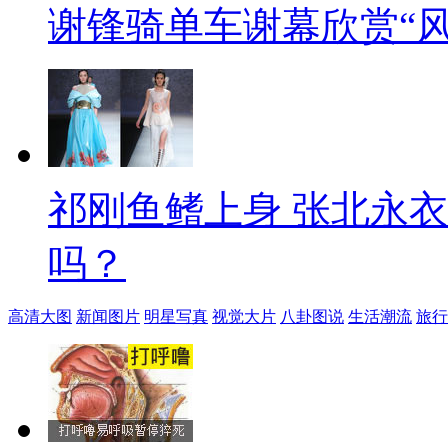
谢锋骑单车谢幕欣赏“风
祁刚鱼鳍上身 张北永
吗？
高清大图
新闻图片
明星写真
视觉大片
八卦图说
生活潮流
旅行