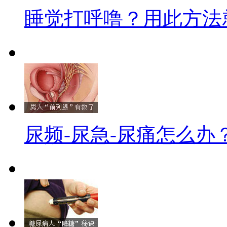
睡觉打呼噜？用此方法
尿频-尿急-尿痛怎么办