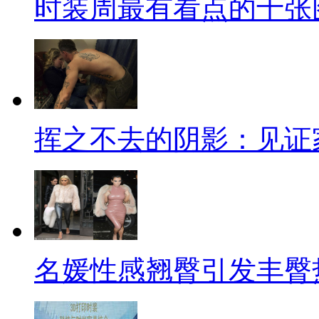
时装周最有看点的十张
挥之不去的阴影：见证
名媛性感翘臀引发丰臀