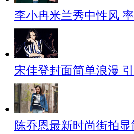
李小冉米兰秀中性风 
宋佳登封面简单浪漫 
陈乔恩最新时尚街拍显