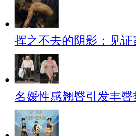
挥之不去的阴影：见证
名媛性感翘臀引发丰臀