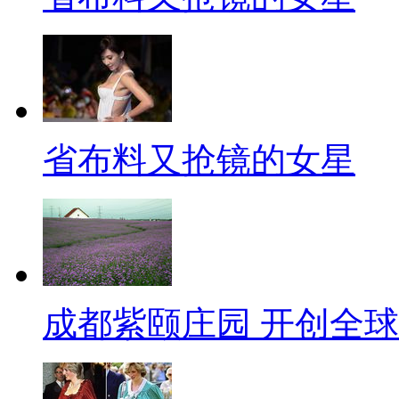
省布料又抢镜的女星
成都紫颐庄园 开创全