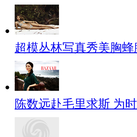
超模丛林写真秀美胸蜂
陈数远赴毛里求斯 为