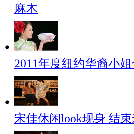
麻木
2011年度纽约华裔小
宋佳休闲look现身 结