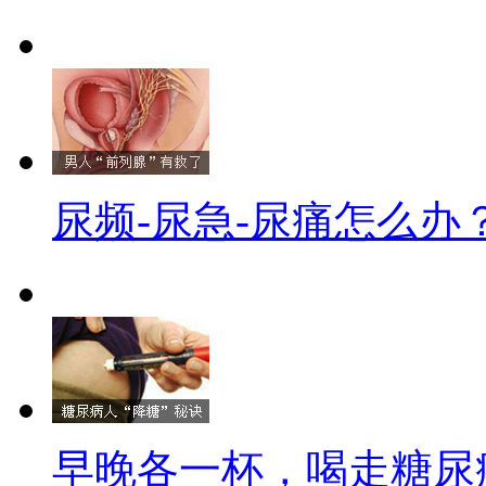
尿频-尿急-尿痛怎么办
早晚各一杯，喝走糖尿