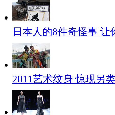
日本人的8件奇怪事 让
2011艺术纹身 惊现另