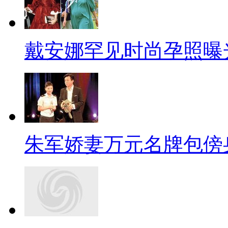
戴安娜罕见时尚孕照曝
朱军娇妻万元名牌包傍