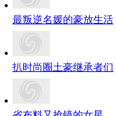
最叛逆名媛的豪放生活
扒时尚圈土豪继承者们
省布料又抢镜的女星