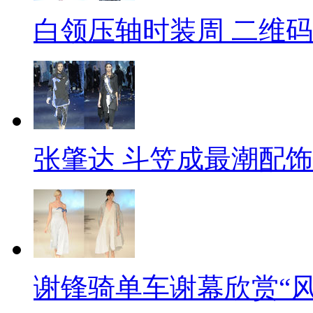
白领压轴时装周 二维
张肇达 斗笠成最潮配饰
谢锋骑单车谢幕欣赏“风