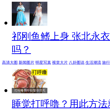
祁刚鱼鳍上身 张北永
吗？
高清大图
新闻图片
明星写真
视觉大片
八卦图说
生活潮流
旅行
睡觉打呼噜？用此方法