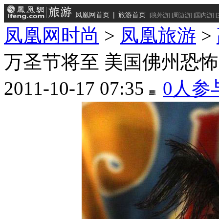
凤凰网首页
|
旅游首页
[
境外游
] [
周边游
] [
国内游
] [
凤凰网时尚
>
凤凰旅游
>
万圣节将至 美国佛州恐
2011-10-17 07:35
0
人参