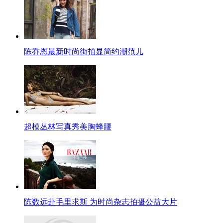
陈乔恩最新时尚街拍显简约潮范儿
超模丛林写真秀美胸蜂腰
陈数远赴毛里求斯 为时尚杂志拍摄公益大片