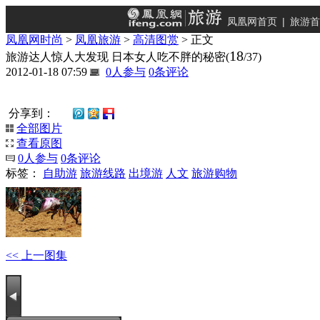
凤凰网首页
|
旅游首
凤凰网时尚
>
凤凰旅游
>
高清图赏
> 正文
18
旅游达人惊人大发现 日本女人吃不胖的秘密
(
/37)
2012-01-18 07:59
0
人参与
0
条评论
分享到：
全部图片
查看原图
0
人参与
0
条评论
标签：
自助游
旅游线路
出境游
人文
旅游购物
<< 上一图集