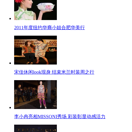
2011年度纽约华裔小姐合肥华美行
宋佳休闲look现身 结束米兰时装周之行
李小冉亮相MISSONI秀场 彩装彰显动感活力