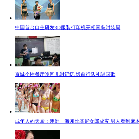
中国首台自主研发3D服装打印机亮相青岛时装周
京城个性餐厅唤回儿时记忆 饭前行队礼唱国歌
成年人的天堂：澳洲一海滩比基尼女郎成灾 男人看到麻