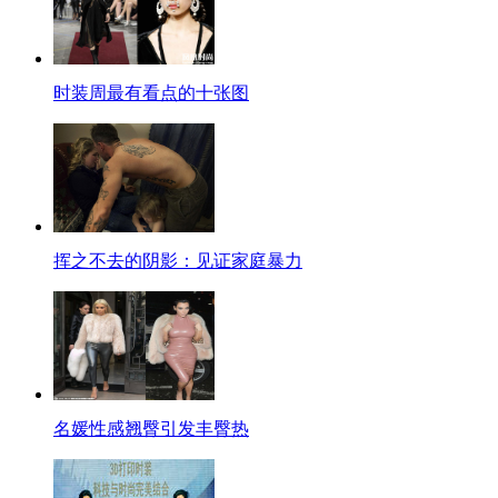
时装周最有看点的十张图
挥之不去的阴影：见证家庭暴力
名媛性感翘臀引发丰臀热