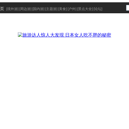
页
[
境外游
] [
周边游
] [
国内游
] [
主题游
] [
美食
] [
户外
] [
景点大全
] [
论坛
]