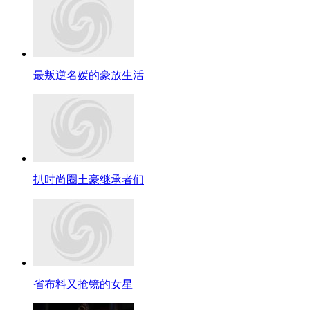
最叛逆名媛的豪放生活
扒时尚圈土豪继承者们
省布料又抢镜的女星