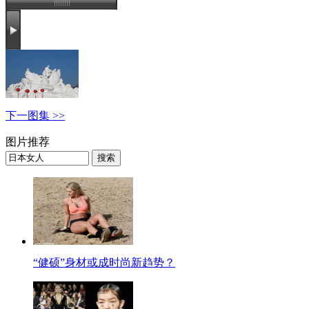
下一图集 >>
图片推荐
“健硕”身材或成时尚新趋势？