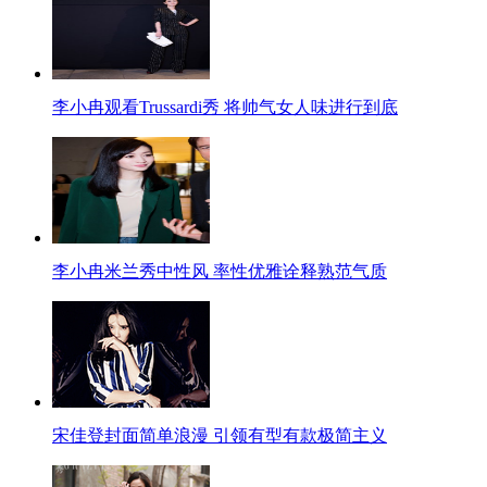
李小冉观看Trussardi秀 将帅气女人味进行到底
李小冉米兰秀中性风 率性优雅诠释熟范气质
宋佳登封面简单浪漫 引领有型有款极简主义