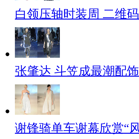
白领压轴时装周 二维
张肇达 斗笠成最潮配饰
谢锋骑单车谢幕欣赏“风