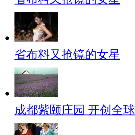
省布料又抢镜的女星
成都紫颐庄园 开创全