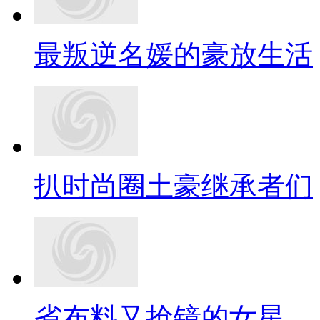
最叛逆名媛的豪放生活
扒时尚圈土豪继承者们
省布料又抢镜的女星