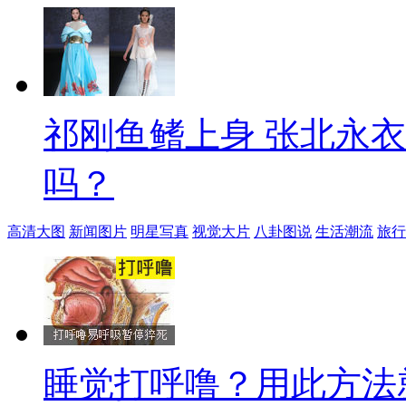
祁刚鱼鳍上身 张北永
吗？
高清大图
新闻图片
明星写真
视觉大片
八卦图说
生活潮流
旅行
睡觉打呼噜？用此方法