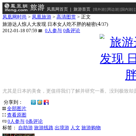
凤凰网首页
|
旅游首页
[
境外游
] [
周边游
] [
国内游
] [
凤凰网时尚
>
凤凰旅游
>
高清图赏
> 正文
4
旅游达人惊人大发现 日本女人吃不胖的秘密
(
/37)
2012-01-18 07:59
0
人参与
0
条评论
尤其是日本的美食，更值得我们了解并研究一番。没到极致却
分享到：
全部图片
查看原图
0
人参与
0
条评论
标签：
自助游
旅游线路
出境游
人文
旅游购物