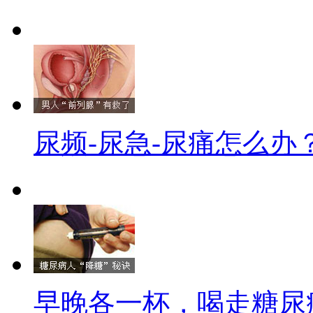
尿频-尿急-尿痛怎么办
早晚各一杯，喝走糖尿