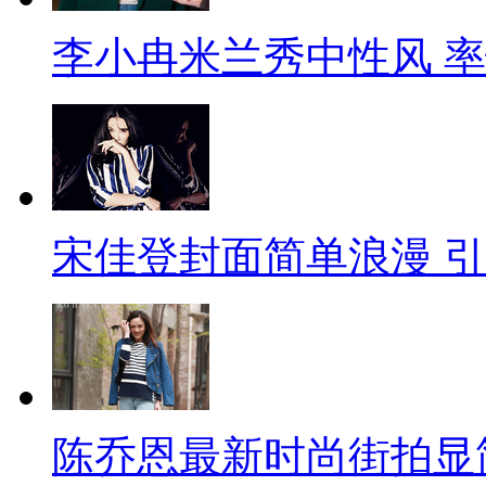
李小冉米兰秀中性风 
宋佳登封面简单浪漫 
陈乔恩最新时尚街拍显