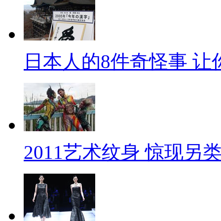
日本人的8件奇怪事 让
2011艺术纹身 惊现另