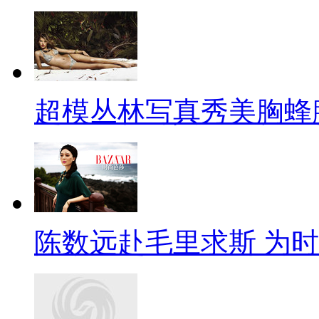
超模丛林写真秀美胸蜂
陈数远赴毛里求斯 为