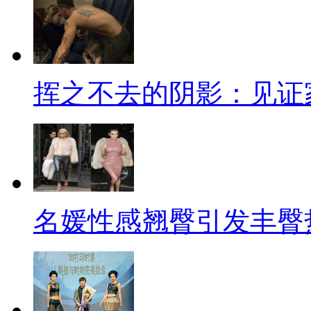
挥之不去的阴影：见证
名媛性感翘臀引发丰臀