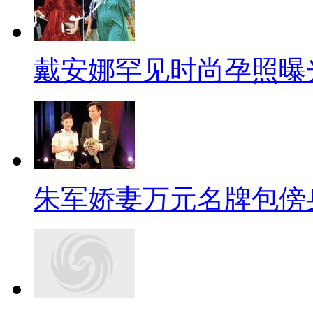
戴安娜罕见时尚孕照曝
朱军娇妻万元名牌包傍