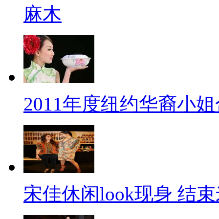
麻木
2011年度纽约华裔小
宋佳休闲look现身 结