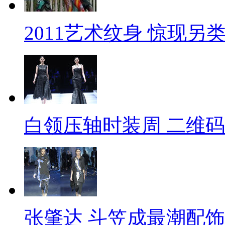
2011艺术纹身 惊现另
白领压轴时装周 二维
张肇达 斗笠成最潮配饰