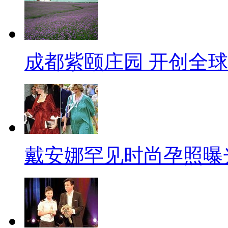
成都紫颐庄园 开创全
戴安娜罕见时尚孕照曝