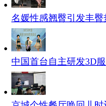
名媛性感翘臀引发丰臀
中国首台自主研发3D
京城个性餐厅唤回儿时