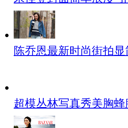
陈乔恩最新时尚街拍显
超模丛林写真秀美胸蜂