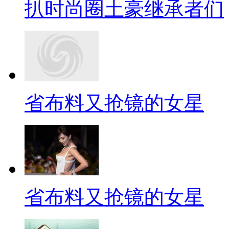
扒时尚圈土豪继承者们
省布料又抢镜的女星
省布料又抢镜的女星