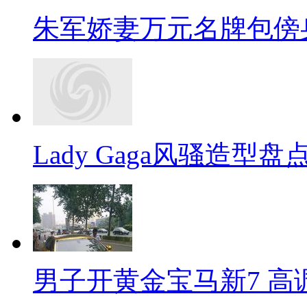
朱军娇妻万元名牌包傍
Lady Gaga风骚造型
男子开黄金宝马新7 高