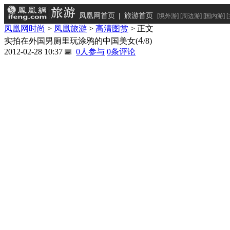
凤凰网首页
|
旅游首页
[
境外游
] [
周边游
] [
国内游
] [
凤凰网时尚
>
凤凰旅游
>
高清图赏
> 正文
4
实拍在外国男厕里玩涂鸦的中国美女
(
/8)
2012-02-28 10:37
0
人参与
0
条评论