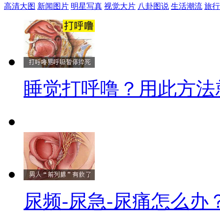
高清大图
新闻图片
明星写真
视觉大片
八卦图说
生活潮流
旅行
睡觉打呼噜？用此方法
尿频-尿急-尿痛怎么办