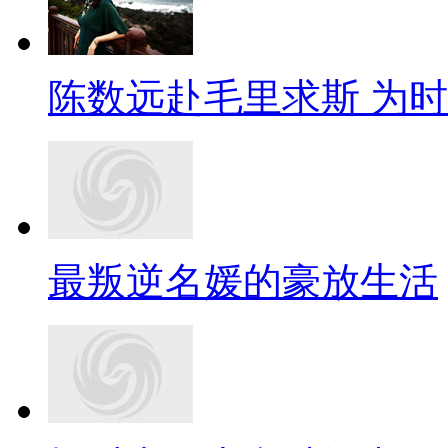
陈数远赴毛里求斯 为
最叛逆名媛的豪放生活