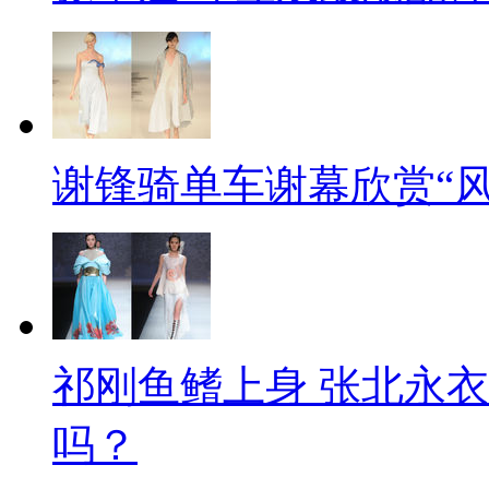
谢锋骑单车谢幕欣赏“风
祁刚鱼鳍上身 张北永
吗？