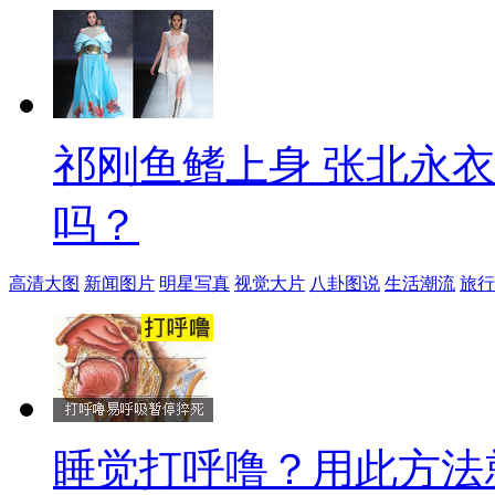
祁刚鱼鳍上身 张北永
吗？
高清大图
新闻图片
明星写真
视觉大片
八卦图说
生活潮流
旅行
睡觉打呼噜？用此方法