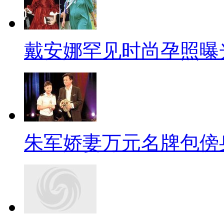
戴安娜罕见时尚孕照曝
朱军娇妻万元名牌包傍