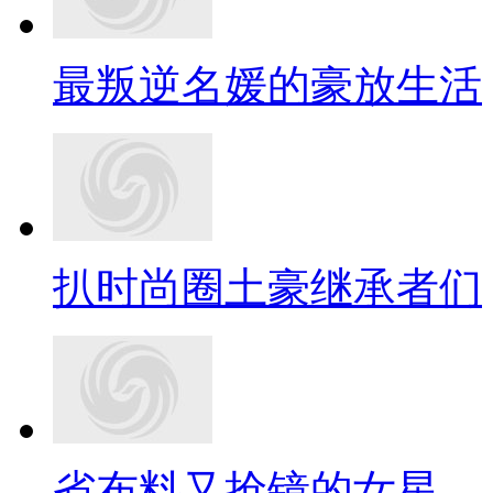
最叛逆名媛的豪放生活
扒时尚圈土豪继承者们
省布料又抢镜的女星