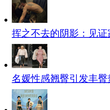
挥之不去的阴影：见证
名媛性感翘臀引发丰臀