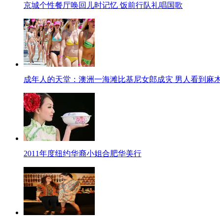
京城个性餐厅唤回儿时记忆 饭前行队礼唱国歌
成年人的天堂：澳洲一海滩比基尼女郎成灾 男人看到麻
2011年度纽约华裔小姐合肥华美行