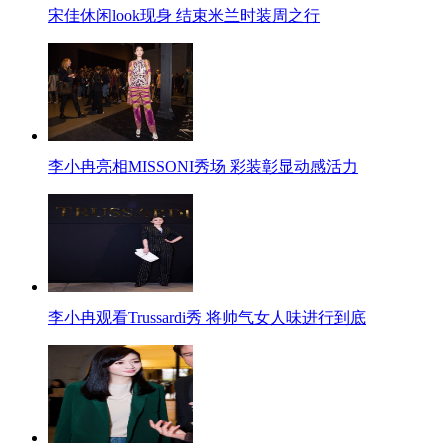
宋佳休闲look现身 结束米兰时装周之行
李小冉亮相MISSONI秀场 彩装彰显动感活力
李小冉观看Trussardi秀 将帅气女人味进行到底