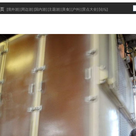
页
[
境外游
] [
周边游
] [
国内游
] [
主题游
] [
美食
] [
户外
] [
景点大全
] [
论坛
]