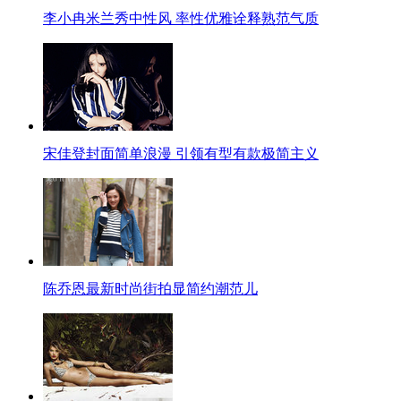
李小冉米兰秀中性风 率性优雅诠释熟范气质
宋佳登封面简单浪漫 引领有型有款极简主义
陈乔恩最新时尚街拍显简约潮范儿