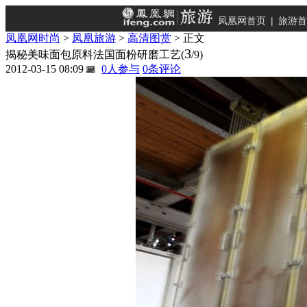
凤凰网首页
|
旅游首
凤凰网时尚
>
凤凰旅游
>
高清图赏
> 正文
3
揭秘美味面包原料法国面粉研磨工艺
(
/9)
2012-03-15 08:09
0
人参与
0
条评论