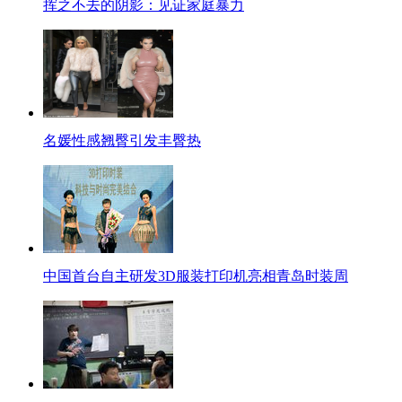
挥之不去的阴影：见证家庭暴力
名媛性感翘臀引发丰臀热
中国首台自主研发3D服装打印机亮相青岛时装周