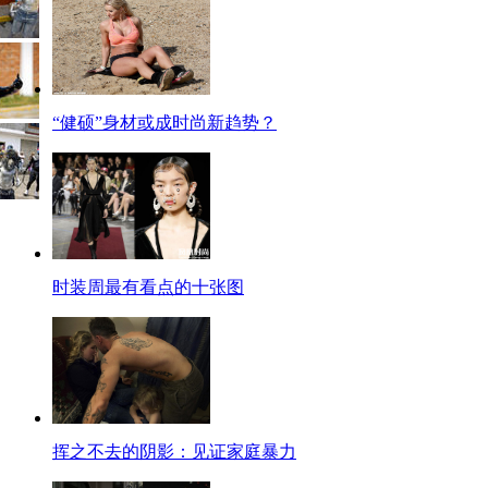
“健硕”身材或成时尚新趋势？
时装周最有看点的十张图
挥之不去的阴影：见证家庭暴力