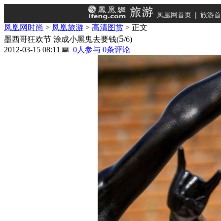
凤凰网首页
|
旅游首
凤凰网时尚
>
凤凰旅游
>
高清图赏
> 正文
5
墨西哥狂欢节 涂成小黑鬼去要钱
(
/6)
2012-03-15 08:11
0
人参与
0
条评论