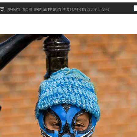
页
[
境外游
] [
周边游
] [
国内游
] [
主题游
] [
美食
] [
户外
] [
景点大全
] [
论坛
]