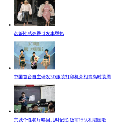
名媛性感翘臀引发丰臀热
中国首台自主研发3D服装打印机亮相青岛时装周
京城个性餐厅唤回儿时记忆 饭前行队礼唱国歌