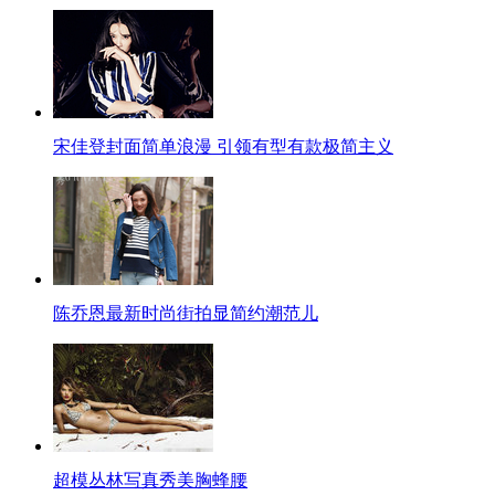
宋佳登封面简单浪漫 引领有型有款极简主义
陈乔恩最新时尚街拍显简约潮范儿
超模丛林写真秀美胸蜂腰