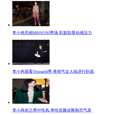
李小冉亮相MISSONI秀场 彩装彰显动感活力
李小冉观看Trussardi秀 将帅气女人味进行到底
李小冉米兰秀中性风 率性优雅诠释熟范气质