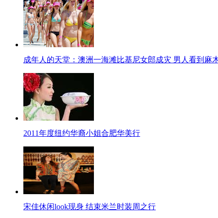
成年人的天堂：澳洲一海滩比基尼女郎成灾 男人看到麻
2011年度纽约华裔小姐合肥华美行
宋佳休闲look现身 结束米兰时装周之行