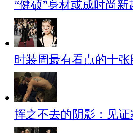
“健硕”身材或成时尚新
时装周最有看点的十张
挥之不去的阴影：见证