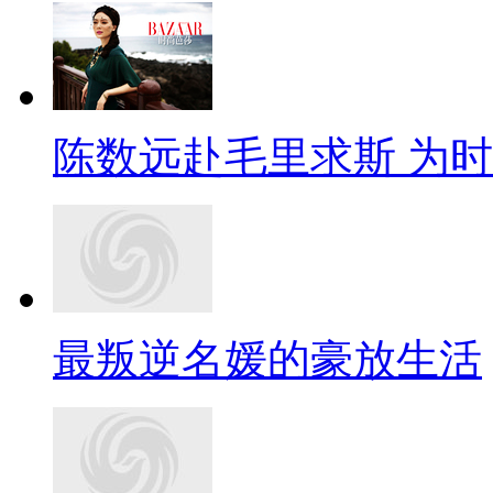
陈数远赴毛里求斯 为
最叛逆名媛的豪放生活