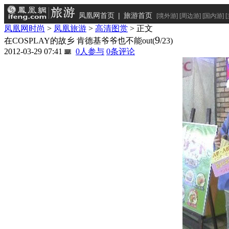
凤凰网首页
|
旅游首页
[
境外游
] [
周边游
] [
国内游
] [
凤凰网时尚
>
凤凰旅游
>
高清图赏
> 正文
9
在COSPLAY的故乡 肯德基爷爷也不能out
(
/23)
2012-03-29 07:41
0
人参与
0
条评论