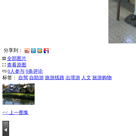
分享到：
全部图片
查看原图
0
人参与
0
条评论
标签：
自驾
自助游
旅游线路
出境游
人文
旅游购物
<< 上一图集