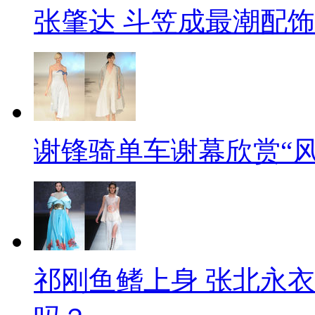
张肇达 斗笠成最潮配饰
谢锋骑单车谢幕欣赏“风
祁刚鱼鳍上身 张北永