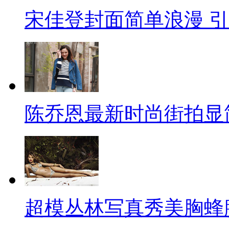
宋佳登封面简单浪漫 
陈乔恩最新时尚街拍显
超模丛林写真秀美胸蜂