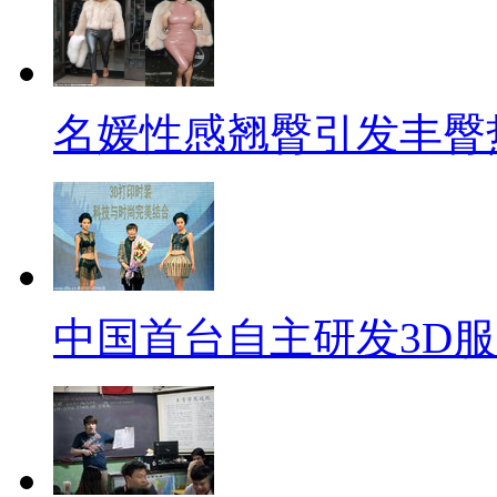
名媛性感翘臀引发丰臀
中国首台自主研发3D