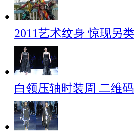
2011艺术纹身 惊现另
白领压轴时装周 二维