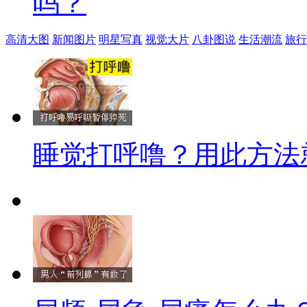
吗？
高清大图
新闻图片
明星写真
视觉大片
八卦图说
生活潮流
旅行
睡觉打呼噜？用此方法