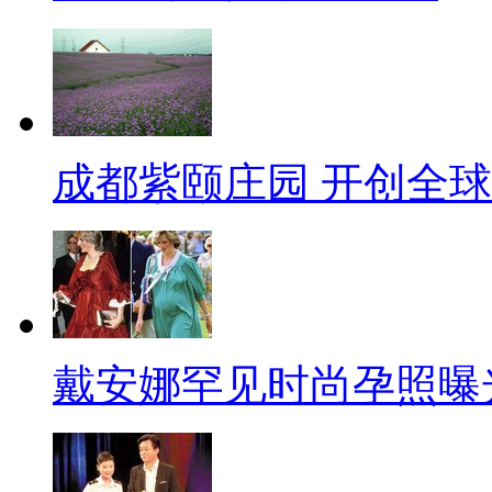
成都紫颐庄园 开创全
戴安娜罕见时尚孕照曝