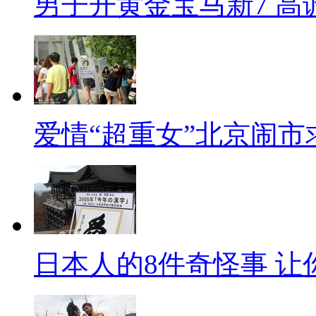
男子开黄金宝马新7 高
爱情“超重女”北京闹市
日本人的8件奇怪事 让