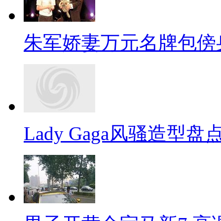
朱军娇妻万元名牌包傍
Lady Gaga风骚造型