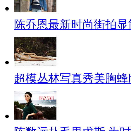
陈乔恩最新时尚街拍显
超模丛林写真秀美胸蜂