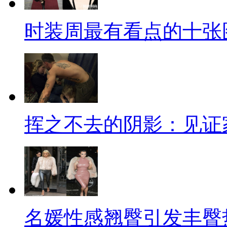
时装周最有看点的十张
挥之不去的阴影：见证
名媛性感翘臀引发丰臀