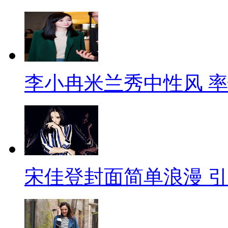
李小冉米兰秀中性风 
宋佳登封面简单浪漫 