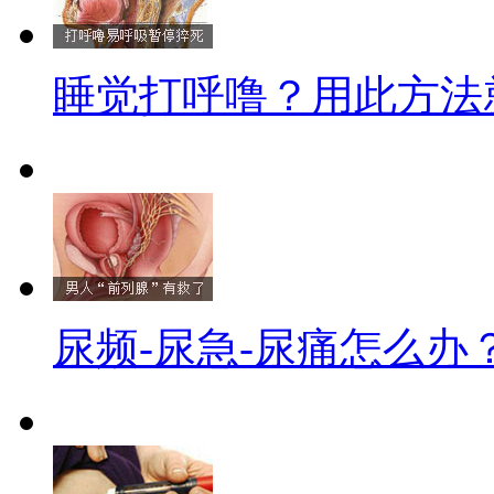
睡觉打呼噜？用此方法
尿频-尿急-尿痛怎么办