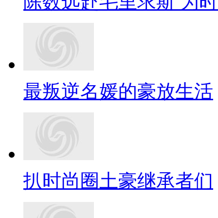
陈数远赴毛里求斯 为
最叛逆名媛的豪放生活
扒时尚圈土豪继承者们