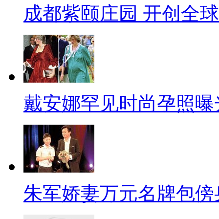
成都紫颐庄园 开创全
戴安娜罕见时尚孕照曝
朱军娇妻万元名牌包傍