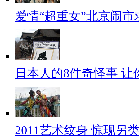
爱情“超重女”北京闹市
日本人的8件奇怪事 让
2011艺术纹身 惊现另