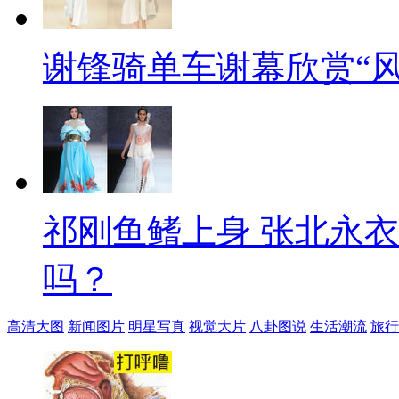
谢锋骑单车谢幕欣赏“风
祁刚鱼鳍上身 张北永
吗？
高清大图
新闻图片
明星写真
视觉大片
八卦图说
生活潮流
旅行