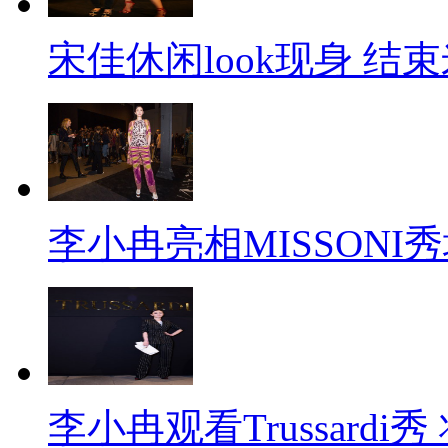
宋佳休闲look现身 结
李小冉亮相MISSONI
李小冉观看Trussard