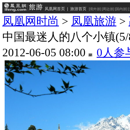
凤凰网首页
|
旅游首页
[
境外游
] [
周边游
] [
国内游
] [
凤凰网时尚
>
凤凰旅游
>
5
中国最迷人的八个小镇
(
/
2012-06-05 08:00
0
人参