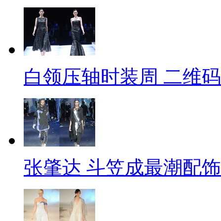
白领压轴时装周 二维
张肇达 斗笠成最潮配饰