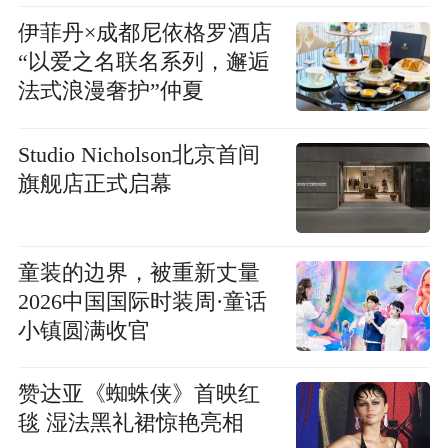
伊菲丹×成都尼依格罗酒店
“以爱之名联名系列，邂逅
法式浪漫奢护”仲夏
Studio Nicholson北京首间
旗舰店正式启幕
童装的边界，被重新丈量
2026中国国际时装周·童话
小镇圆满收官
赞达亚《蜘蛛侠》首映红
毯 湿法黑礼裙惊艳亮相