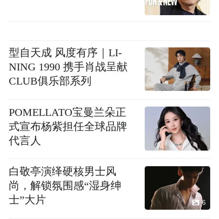
型自天成 风度有序｜LI-
NING 1990 携手肖战呈献
CLUB俱乐部系列
POMELLATO宝曼兰朵正
式宣布杨紫担任全球品牌
代言人
白敬亭演绎硬核男士风
尚，解锁氛围感“湿身绅
士”大片
6