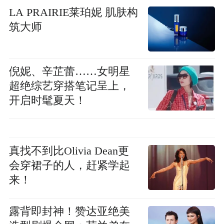
LA PRAIRIE莱珀妮 肌肤构
筑大师
倪妮、辛芷蕾……女明星
超绝综艺穿搭笔记呈上，
开启时髦夏天！
真找不到比Olivia Dean更
会穿裙子的人，赶紧学起
来！
露背即封神！赞达亚绝美