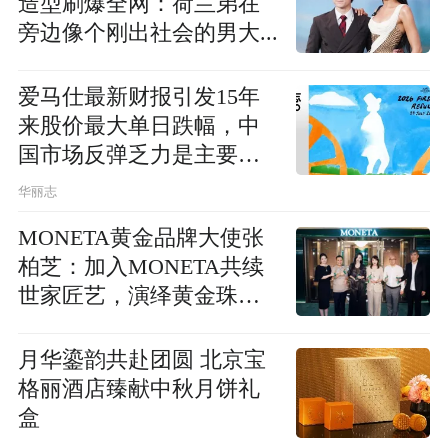
造型刷爆全网：荷兰弟在
旁边像个刚出社会的男大...
爱马仕最新财报引发15年
来股价最大单日跌幅，中
国市场反弹乏力是主要诱
因
华丽志
MONETA黄金品牌大使张
柏芝：加入MONETA共续
世家匠艺，演绎黄金珠宝
新传奇
月华鎏韵共赴团圆 北京宝
格丽酒店臻献中秋月饼礼
盒