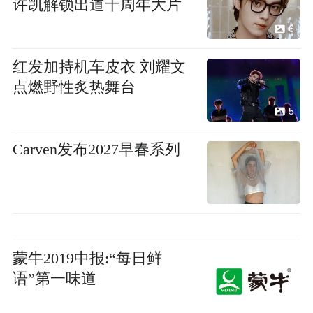
许凯解锁出道十周年大片
6
红发加持机车皮衣 刘耀文
点燃野性炙热舞台
5
Carven发布2027早春系列
蒙牛2019中报:“每日鲜
语”第一味道