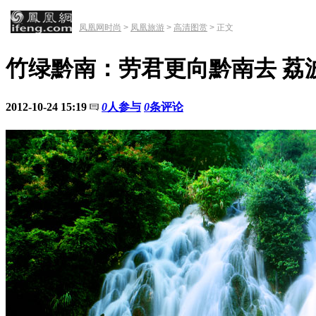
凤凰网时尚
>
凤凰旅游
>
高清图赏
> 正文
竹绿黔南：劳君更向黔南去 荔
2012-10-24 15:19
0
人参与
0
条评论