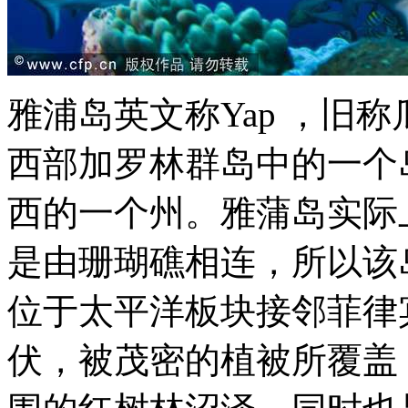
雅浦岛英文称Yap ，旧称
西部加罗林群岛中的一个
西的一个州。雅蒲岛实际
是由珊瑚礁相连，所以该
位于太平洋板块接邻菲律
伏，被茂密的植被所覆盖