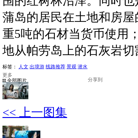
围的红树林沼泽。同时也
蒲岛的居民在土地和房屋
重5吨的石材当货币使用
地从帕劳岛上的石灰岩切
标签：
人文
出境游
线路推荐
景观
潜水
更多
分享到
全部图片
查看原图
<< 上一图集