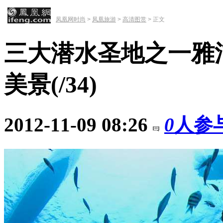
凤凰网时尚
>
凤凰旅游
>
高清图赏
> 正文
三大潜水圣地之一雅
美景
(
/34)
2012-11-09 08:26
0
人参