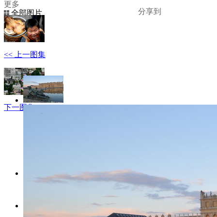
更多
分享到
全部图片
查看原图
<< 上一图集
下一图集 >>
睡觉打呼噜？用此方法就好