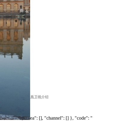
问
|
意见反馈
|
凤凰卫视介绍
ension": { "area": [], "channel": [] }, "code": "