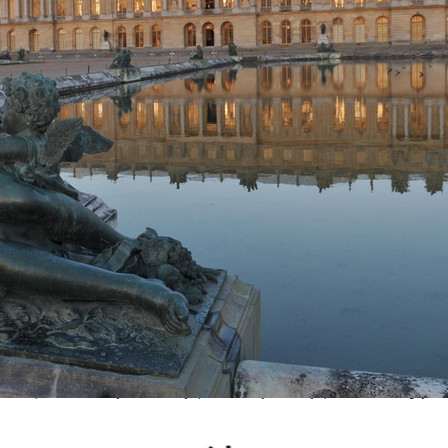
vestor Relations
|
广告服务
|
诚征英才
|
保护隐私权
|
免责条款
|
法律顾
凤凰新媒体 版权所有
Copyright © 2011 Phoenix New Media Limited All Rights Reserved.
: "1", "orderid":"{#orderId#}", "note":"{#note#}", "creatives": [ { "dim