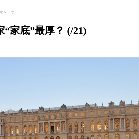
赏
> 正文
家“家底”最厚？
(
/21)