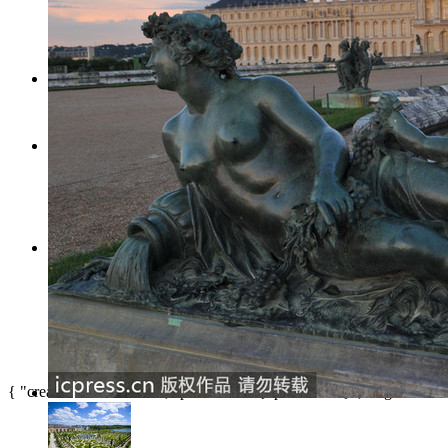
尿频-尿急-尿痛怎么办？
早晚各一杯，喝走糖尿病
凤凰新媒体介绍
|
投资者关系 In
{ "creativeid": "295633", "productid":"{#productId#}", "tagoffixture"