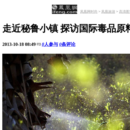
凤凰网时尚
>
凤凰旅游
>
高清图
走近秘鲁小镇 探访国际毒品原
2013-10-18 08:49
0
人参与
0
条评论