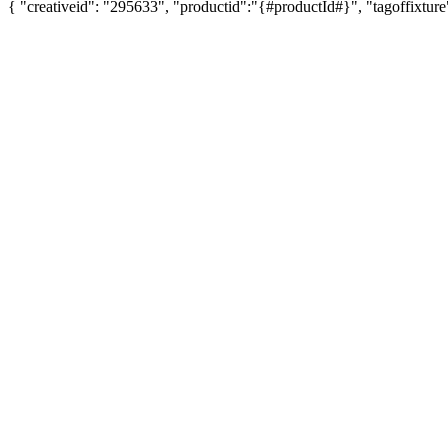
{ "creativeid": "295633", "productid":"{#productId#}", "tagoffixture"