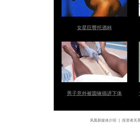
女星巨臀托酒杯
男子意外被圆锹插进下体
凤凰新媒体介绍
|
投资者关系 In