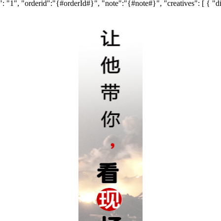
: "1", "orderid":"{#orderId#}", "note":"{#note#}", "creatives": [ { "dim