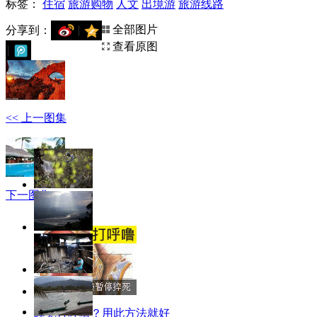
标签：
住宿
旅游购物
人文
出境游
旅游线路
全部图片
分享到：
查看原图
<< 上一图集
下一图集 >>
睡觉打呼噜？用此方法就好