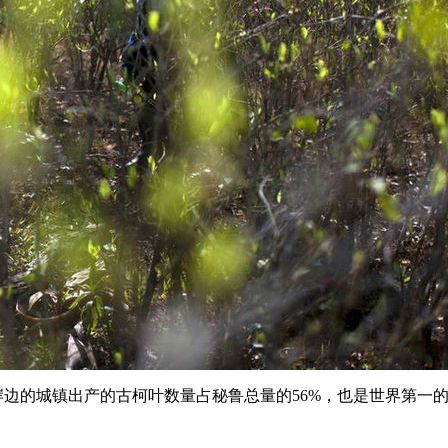
克河岸边的城镇出产的古柯叶数量占秘鲁总量的56%，也是世界第