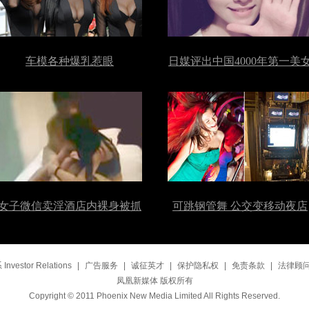
车模各种爆乳惹眼
日媒评出中国4000年第一美
女子微信卖淫酒店内裸身被抓
可跳钢管舞 公交变移动夜店
vestor Relations
|
广告服务
|
诚征英才
|
保护隐私权
|
免责条款
|
法律顾
凤凰新媒体 版权所有
Copyright © 2011 Phoenix New Media Limited All Rights Reserved.