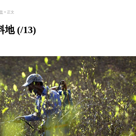
赏
> 正文
料地
(
/13)