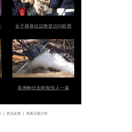
女
女子裸身抗议教皇访问欧盟
美洲豹伏击鳄鱼惊人一幕
问
|
意见反馈
|
凤凰卫视介绍