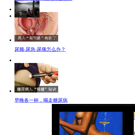
尿频-尿急-尿痛怎么办？
早晚各一杯，喝走糖尿病