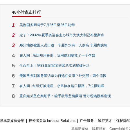
48小时点击排行
1
美副国务卿将于7月25日至26日访华
2
定了！2032年夏季奥运会主办城市为澳大利亚布里斯班
3
郑州地铁被困人员口述：车厢外水有一人多高 车厢内缺氧
4
在人间 | 亲历郑州暴雨：我用皮划艇救了一个孕妇
5
生命至上！第83集团军某旅紧急实施爆破分洪
6
美国常务副国务卿访华为何选在天津？外交部：两个原因
7
在人间 | 红绿灯被淹后，小男孩在路口指路，7位摄影师...
8
重庆姐弟坠亡案细节：凶手欲靠悲情蒙混 警方现场勘察发现...
凤凰新媒体介绍
投资者关系 Investor Relations
广告服务
诚征英才
保护隐
凤凰新媒体
版权所有
Copyright © 