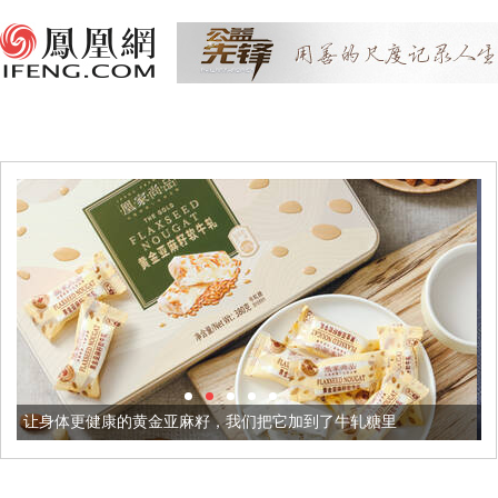
金亚麻籽，我们把它加到了牛轧糖里
被列入佛家七宝的它到