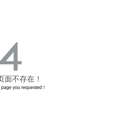
页面不存在！
he page you requested！
这个3.2米的长卷，还原了600岁的紫禁城