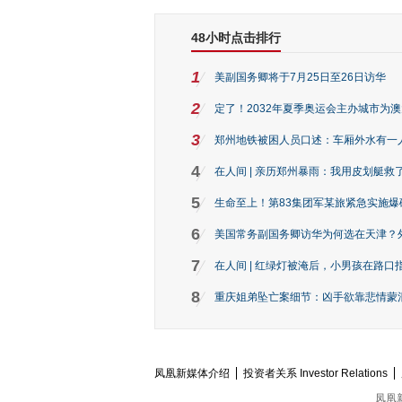
48小时点击排行
1
美副国务卿将于7月25日至26日访华
2
定了！2032年夏季奥运会主办城市为
3
郑州地铁被困人员口述：车厢外水有一
4
在人间 | 亲历郑州暴雨：我用皮划艇救
5
生命至上！第83集团军某旅紧急实施爆
6
美国常务副国务卿访华为何选在天津？
7
在人间 | 红绿灯被淹后，小男孩在路口指
8
重庆姐弟坠亡案细节：凶手欲靠悲情蒙混 
凤凰新媒体介绍
投资者关系 Investor Relations
凤凰