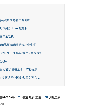
趣与澳直接对话 中方回应
购TikTok 这是我干...
上国产发动机！
致敬恩师 暗示将结束职业生涯
校长反击打掉其3颗牙，双双被刑...
是交换
长”苏贞昌被泼水，22秒完成...
桑顿访问中国多地 意义“类似...
证030609号
视频
·
纪实
·
直播
凤凰卫视
ved.