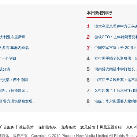
本日热榜排行
1
澳大利亚总理称中方无兴
2
澳大利亚布里斯班
微软CEO：去年特朗普要我们收
3
人多高 车厢内缺氧
中国空军官宣：歼-20用
4
了一个孕妇
女排国手晒全队聚餐照！
5
破分洪
河南醉汉闯进小学打校长，
6
外交部：两个原因
白宫回应孟晚舟案：这不
7
路，7位摄影师...
又打起来了！台湾省“行政院
8
警方现场勘察发现...
港媒：华尔街重要人物约翰·
广告服务
诚征英才
保护隐私权
免责条款
意见反馈
凤凰卫视介绍
京ICP
新媒体
版权所有
Copyright © 2019 Phoenix New Media Limited All Rights Reser