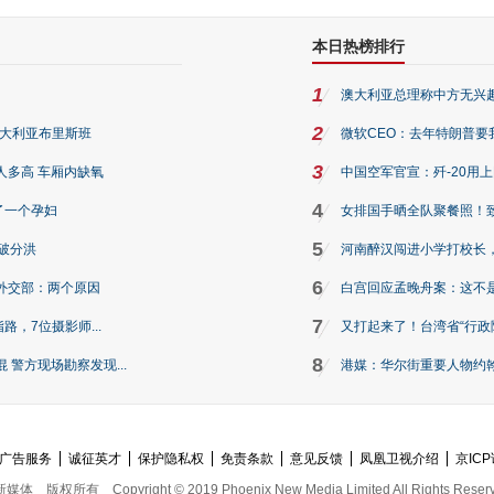
本日热榜排行
1
澳大利亚总理称中方无兴
2
澳大利亚布里斯班
微软CEO：去年特朗普要我们收
3
人多高 车厢内缺氧
中国空军官宣：歼-20用
4
了一个孕妇
女排国手晒全队聚餐照！
5
破分洪
河南醉汉闯进小学打校长，
6
外交部：两个原因
白宫回应孟晚舟案：这不
7
路，7位摄影师...
又打起来了！台湾省“行政院
8
警方现场勘察发现...
港媒：华尔街重要人物约翰·
广告服务
诚征英才
保护隐私权
免责条款
意见反馈
凤凰卫视介绍
京ICP
新媒体
版权所有
Copyright © 2019 Phoenix New Media Limited All Rights Reser