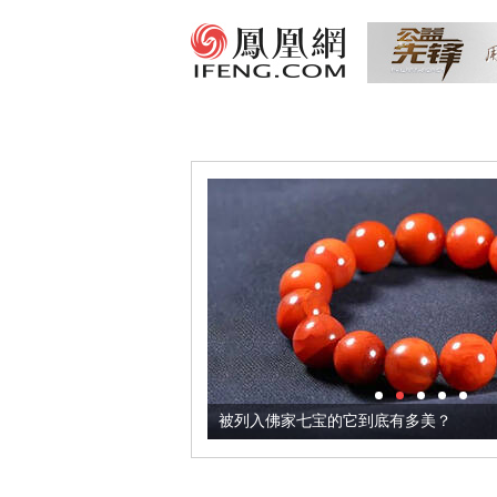
把它加到了牛轧糖里
被列入佛家七宝的它到底有多美？