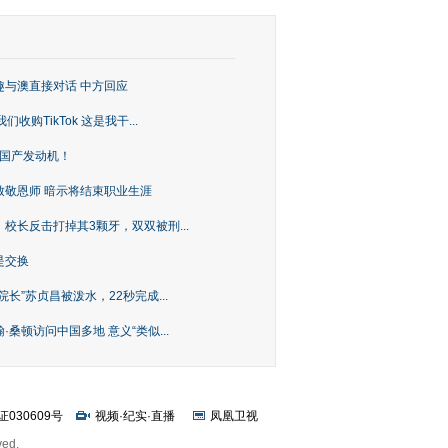
趣与澳直接对话 中方回应
购TikTok 这是我干...
上国产发动机！
致敬恩师 暗示将结束职业生涯
校长反击打掉其3颗牙，双双被刑...
是交换
长”苏贞昌被泼水，22秒完成...
桑顿访问中国多地 意义“类似...
证030609号
视频
·
纪实
·
直播
凤凰卫视
ved.