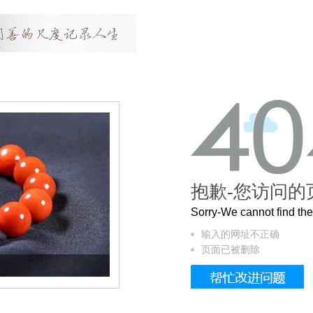
抱歉-您访问的
Sorry-We cannot find t
输入的网址不正确
页面已被删除
这个3.2米的长卷，还原了600岁的紫禁城