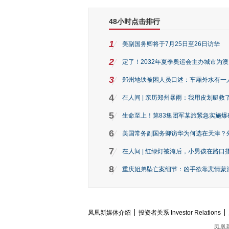
48小时点击排行
1
美副国务卿将于7月25日至26日访华
2
定了！2032年夏季奥运会主办城市为
3
郑州地铁被困人员口述：车厢外水有一
4
在人间 | 亲历郑州暴雨：我用皮划艇救
5
生命至上！第83集团军某旅紧急实施爆
6
美国常务副国务卿访华为何选在天津？
7
在人间 | 红绿灯被淹后，小男孩在路口指
8
重庆姐弟坠亡案细节：凶手欲靠悲情蒙混 
凤凰新媒体介绍
投资者关系 Investor Relations
凤凰