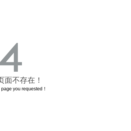
页面不存在！
he page you requested！
曲奇届的“爱马仕”把你的爱封在罐子里送给TA