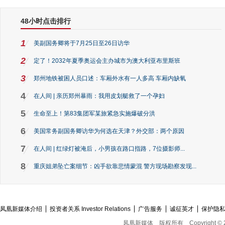
48小时点击排行
1
美副国务卿将于7月25日至26日访华
2
定了！2032年夏季奥运会主办城市为澳大利亚布里斯班
3
郑州地铁被困人员口述：车厢外水有一人多高 车厢内缺氧
4
在人间 | 亲历郑州暴雨：我用皮划艇救了一个孕妇
5
生命至上！第83集团军某旅紧急实施爆破分洪
6
美国常务副国务卿访华为何选在天津？外交部：两个原因
7
在人间 | 红绿灯被淹后，小男孩在路口指路，7位摄影师...
8
重庆姐弟坠亡案细节：凶手欲靠悲情蒙混 警方现场勘察发现...
凤凰新媒体介绍
投资者关系 Investor Relations
广告服务
诚征英才
保护隐
凤凰新媒体
版权所有
Copyright © 